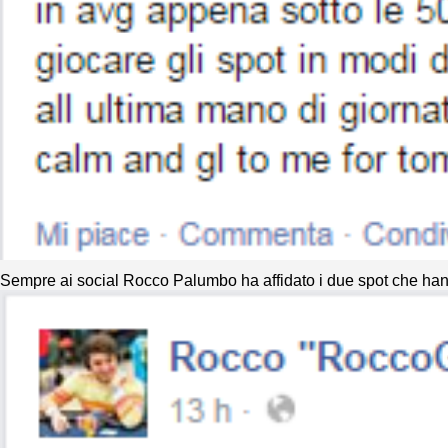
Sempre ai social Rocco Palumbo ha affidato i due spot che han