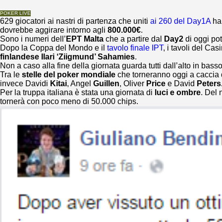
POKER LIVE
629 giocatori ai nastri di partenza che uniti
ai 260 del Day1A
ha
dovrebbe aggirare intorno agli
800.000€
.
Sono i numeri dell’
EPT Malta
che a partire dal
Day2
di oggi pot
Dopo la Coppa del Mondo e il
tavolo finale IPT
, i tavoli del Ca
finlandese Ilari ‘Ziigmund’ Sahamies
.
Non a caso alla fine della giornata guarda tutti dall’alto in basso
Tra le
stelle del poker mondiale
che torneranno oggi a caccia
invece Davidi
Kitai
, Angel
Guillen
, Oliver
Price
e David
Peters
Per la truppa italiana è stata una giornata di
luci e ombre
. Del 
tornerà con poco meno di 50.000 chips.