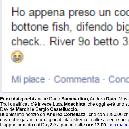
Fuori dai giochi
anche Dario
Sammartino
, Andrea
Dato
, Mus
Tra i qualificati c’è invece Luca
Moschitta
, che oggi avrà uno s
Davide
Marchi
e Sergio
Castelluccio
.
Buonissime notizie da
Andrea Cortellazzi
, che con 129.000 chi
dovrebbe garantire una giocabilità estrema in attesa degli spot g
L’appuntamento col Day2 è a partire dalle
ore 12.00
:
non mancat