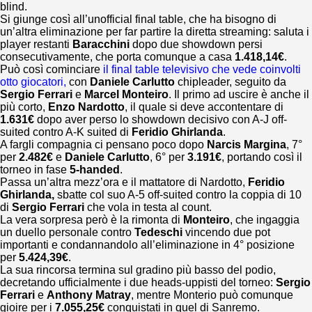
blind.
Si giunge così all’unofficial final table, che ha bisogno di
un’altra eliminazione per far partire la diretta streaming: saluta i
player restanti
Baracchini
dopo due showdown persi
consecutivamente, che porta comunque a casa
1.418,14€
.
Può così cominciare
il final table televisivo che vede coinvolti
otto giocatori,
con
Daniele Carlutto
chipleader, seguito da
Sergio Ferrari
e
Marcel Monteiro
. Il primo ad uscire è anche il
più corto,
Enzo Nardotto
, il quale si deve accontentare di
1.631€
dopo aver perso lo showdown decisivo con A-J off-
suited contro A-K suited di
Feridio Ghirlanda
.
A fargli compagnia ci pensano poco dopo
Narcis Margina
, 7°
per
2.482€
e
Daniele Carlutto
, 6° per
3.191€
, portando così il
torneo in fase
5-handed
.
Passa un’altra mezz’ora e il mattatore di Nardotto,
Feridio
Ghirlanda,
sbatte col suo A-5 off-suited contro la coppia di 10
di
Sergio Ferrari
che vola in testa al count.
La vera sorpresa però è la rimonta di
Monteiro
, che ingaggia
un duello personale contro
Tedeschi
vincendo due pot
importanti e condannandolo all’eliminazione in 4° posizione
per
5.424,39€
.
La sua rincorsa termina sul gradino più basso del podio,
decretando ufficialmente i due heads-uppisti del torneo:
Sergio
Ferrari
e
Anthony Matray
, mentre Monterio può comunque
gioire per i
7.055,25€
conquistati in quel di Sanremo.