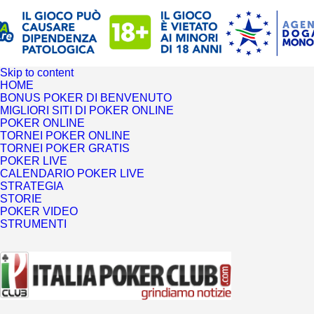
Skip to content
HOME
BONUS POKER DI BENVENUTO
MIGLIORI SITI DI POKER ONLINE
POKER ONLINE
TORNEI POKER ONLINE
TORNEI POKER GRATIS
POKER LIVE
CALENDARIO POKER LIVE
STRATEGIA
STORIE
POKER VIDEO
STRUMENTI