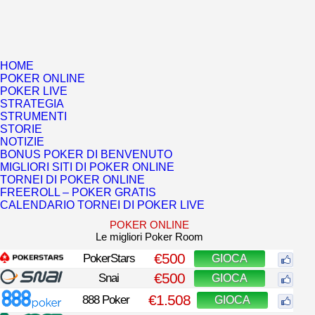
HOME
POKER ONLINE
POKER LIVE
STRATEGIA
STRUMENTI
STORIE
NOTIZIE
BONUS POKER DI BENVENUTO
MIGLIORI SITI DI POKER ONLINE
TORNEI DI POKER ONLINE
FREEROLL – POKER GRATIS
CALENDARIO TORNEI DI POKER LIVE
POKER ONLINE
Le migliori Poker Room
€500
PokerStars
GIOCA
€500
Snai
GIOCA
€1.508
888 Poker
GIOCA