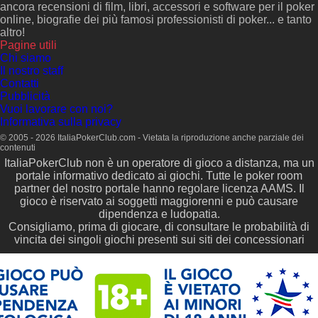
ancora recensioni di film, libri, accessori e software per il poker
online, biografie dei più famosi professionisti di poker... e tanto
altro!
Pagine utili
Chi siamo
Il nostro staff
Contatti
Pubblicità
Vuoi lavorare con noi?
Informativa sulla privacy
© 2005 - 2026 ItaliaPokerClub.com - Vietata la riproduzione anche parziale dei
contenuti
ItaliaPokerClub non è un operatore di gioco a distanza, ma un
portale informativo dedicato ai giochi. Tutte le poker room
partner del nostro portale hanno regolare licenza AAMS. Il
gioco è riservato ai soggetti maggiorenni e può causare
dipendenza e ludopatia.
Consigliamo, prima di giocare, di consultare le probabilità di
vincita dei singoli giochi presenti sui siti dei concessionari