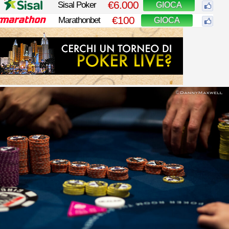
€6.000
Sisal Poker
GIOCA
€100
Marathonbet
GIOCA