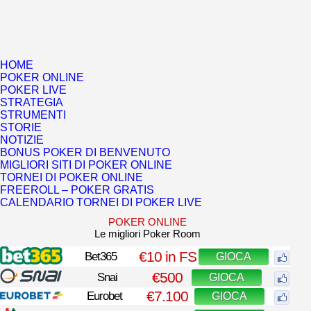
HOME
POKER ONLINE
POKER LIVE
STRATEGIA
STRUMENTI
STORIE
NOTIZIE
BONUS POKER DI BENVENUTO
MIGLIORI SITI DI POKER ONLINE
TORNEI DI POKER ONLINE
FREEROLL – POKER GRATIS
CALENDARIO TORNEI DI POKER LIVE
POKER ONLINE
Le migliori Poker Room
€10 in FS
Bet365
GIOCA
€500
Snai
GIOCA
€7.100
Eurobet
GIOCA