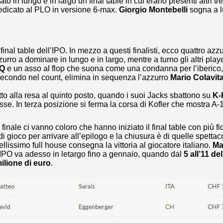
 in lungo e in largo un final table in cui erano presenti altri tre 
dedicato al PLO in versione 6-max.
Giorgio Montebelli
sogna a lu
final table dell’IPO. In mezzo a questi finalisti, ecco quattro azz
zzurro a dominare in lungo e in largo, mentre a turno gli altri pla
-Q
e un asso al flop che suona come una condanna per l’iberico, 
a secondo nel count, elimina in sequenza l’azzurro
Mario Colavit
to alla resa al quinto posto, quando i suoi Jacks sbattono su
K-
asse. In terza posizione si ferma la corsa di Kofler che mostra 
lo finale ci vanno coloro che hanno iniziato il final table con più
 gioco per arrivare all’epilogo e la chiusura è di quelle spettaco
issimo full house consegna la vittoria al giocatore italiano.
Ma
’IPO va adesso in letargo fino a gennaio, quando dal
5 all’11 d
ilione di euro
.