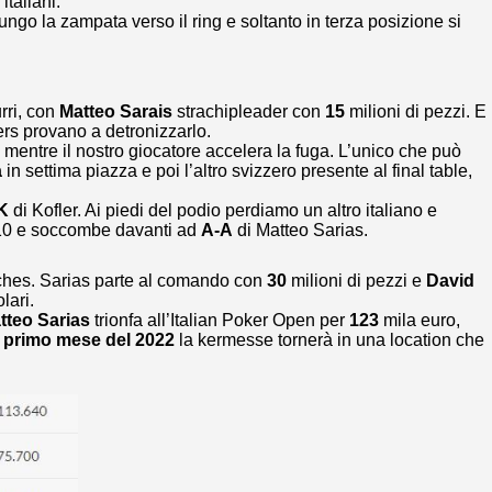
italiani.
ngo la zampata verso il ring e soltanto in terza posizione si
urri, con
Matteo Sarais
strachipleader con
15
milioni di pezzi. E
yers provano a detronizzarlo.
mentre il nostro giocatore accelera la fuga. L’unico che può
a
in settima piazza e poi l’altro svizzero presente al final table,
K
di Kofler. Ai piedi del podio perdiamo un altro italiano e
A-10 e soccombe davanti ad
A-A
di Matteo Sarias.
 fiches. Sarias parte al comando con
30
milioni di pezzi e
David
lari.
tteo Sarias
trionfa all’Italian Poker Open per
123
mila euro,
el primo mese del 2022
la kermesse tornerà in una location che