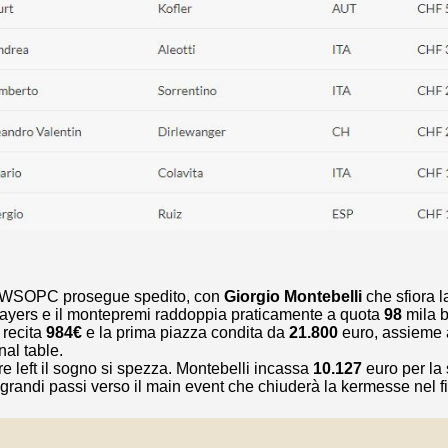
 il WSOPC prosegue spedito, con
Giorgio Montebelli
che sfiora l
ayers e il montepremi raddoppia praticamente a quota
98
mila bi
 recita
984€
e la prima piazza condita da
21.800
euro, assieme a
al table.
re left il sogno si spezza. Montebelli incassa
10.127
euro per la 
 grandi passi verso il main event che chiuderà la kermesse nel fi