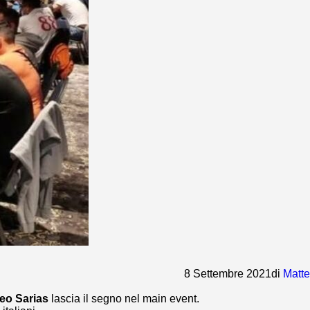
8 Settembre 2021
di
Matte
eo Sarias
lascia il segno nel main event.