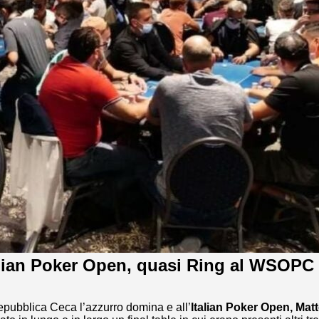
Italian Poker Open, quasi Ring al WSOPC
 Repubblica Ceca l’azzurro domina e all’
Italian Poker Open,
Matt