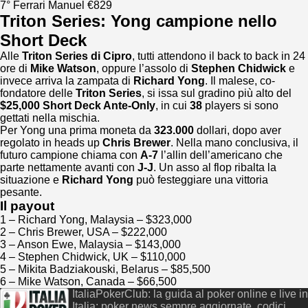
7° Ferrari Manuel €829
Triton Series: Yong campione nello
Short Deck
Alle
Triton Series di Cipro
, tutti attendono il back to back in 24
ore di
Mike Watson
, oppure l’assolo di
Stephen Chidwick
e
invece arriva la zampata di
Richard Yong
. Il malese, co-
fondatore delle
Triton Series
, si issa sul gradino più alto del
$25,000 Short Deck Ante-Only
, in cui
38
players si sono
gettati nella mischia.
Per Yong una prima moneta da
323.000
dollari, dopo aver
regolato in heads up
Chris Brewer
. Nella mano conclusiva, il
futuro campione chiama con
A-7
l’allin dell’americano che
parte nettamente avanti con
J-J
. Un asso al flop ribalta la
situazione e
Richard Yong
può festeggiare una vittoria
pesante.
Il payout
1 – Richard Yong, Malaysia – $323,000
2 – Chris Brewer, USA – $222,000
3 – Anson Ewe, Malaysia – $143,000
4 – Stephen Chidwick, UK – $110,000
5 – Mikita Badziakouski, Belarus – $85,500
6 – Mike Watson, Canada – $66,500
ItaliaPokerClub: la guida al poker online e live in
Italia; poker news sempre aggiornate, codici