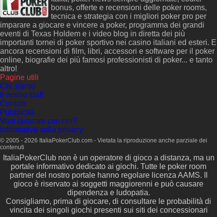
bonus, offerte e recensioni delle poker rooms,
tecnica e strategia con i migliori poker pro per
imparare a giocare e vincere a poker, programma dei grandi
eventi di Texas Holdem e i video blog in diretta dei più
importanti tornei di poker sportivo nei casino italiani ed esteri. E
ancora recensioni di film, libri, accessori e software per il poker
online, biografie dei più famosi professionisti di poker... e tanto
altro!
Pagine utili
Chi siamo
Il nostro staff
Contatti
Pubblicità
Vuoi lavorare con noi?
Informativa sulla privacy
© 2005 - 2026 ItaliaPokerClub.com - Vietata la riproduzione anche parziale dei
contenuti
ItaliaPokerClub non è un operatore di gioco a distanza, ma un
portale informativo dedicato ai giochi. Tutte le poker room
partner del nostro portale hanno regolare licenza AAMS. Il
gioco è riservato ai soggetti maggiorenni e può causare
dipendenza e ludopatia.
Consigliamo, prima di giocare, di consultare le probabilità di
vincita dei singoli giochi presenti sui siti dei concessionari