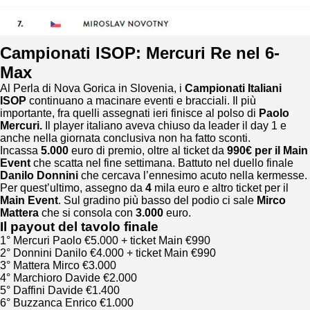
Campionati ISOP: Mercuri Re nel 6-
Max
Al Perla di Nova Gorica in Slovenia, i
Campionati Italiani
ISOP
continuano a macinare eventi e bracciali. Il più
importante, fra quelli assegnati ieri finisce al polso di
Paolo
Mercuri.
Il player italiano aveva chiuso da leader il day 1 e
anche nella giornata conclusiva non ha fatto sconti.
Incassa
5.000
euro di premio, oltre al ticket da
990€ per il Main
Event
che scatta nel fine settimana. Battuto nel duello finale
Danilo Donnini
che cercava l’ennesimo acuto nella kermesse.
Per quest’ultimo, assegno da
4
mila euro e altro ticket per il
Main Event
. Sul gradino più basso del podio ci sale
Mirco
Mattera
che si consola con
3.000
euro.
Il payout del tavolo finale
1° Mercuri Paolo €5.000 + ticket Main €990
2° Donnini Danilo €4.000 + ticket Main €990
3° Mattera Mirco €3.000
4° Marchioro Davide €2.000
5° Daffini Davide €1.400
6° Buzzanca Enrico €1.000