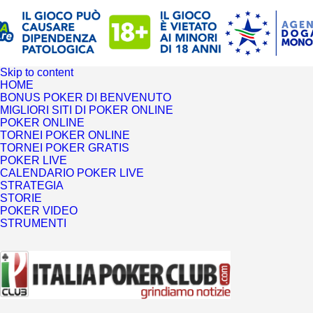
Skip to content
HOME
BONUS POKER DI BENVENUTO
MIGLIORI SITI DI POKER ONLINE
POKER ONLINE
TORNEI POKER ONLINE
TORNEI POKER GRATIS
POKER LIVE
CALENDARIO POKER LIVE
STRATEGIA
STORIE
POKER VIDEO
STRUMENTI