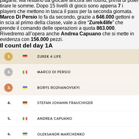
paganti. Ma restano da giocare ancora sei round, prima di poter
tirare le somme. Dopo 15 livelli di gioco sono appena
7
i
players che mettono in tasca il pass per la seconda giornata.
Marco Di Persio
lo fa da secondo, grazie a
646.000
gettoni e
in scia al primo della classe, vale a dire “
Zurek4life
” che
prende il comando delle operazioni a quota
863.000
.
Rivedremo all’opera anche
Andrea Capuano
che si mette in
evidenza con
156.000
pezzi.
Il count del day 1A