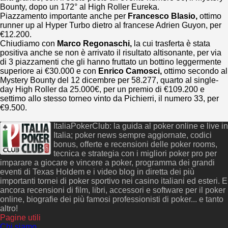
Bounty, dopo un 172° al High Roller Eureka.
Piazzamento importante anche per
Francesco Blasio,
ottimo
runner up al Hyper Turbo dietro al francese Adrien Guyon, per
€12.200.
Chiudiamo con
Marco Regonaschi,
la cui trasferta è stata
positiva anche se non è arrivato il risultato altisonante, per via
di 3 piazzamenti che gli hanno fruttato un bottino leggermente
superiore ai €30.000 e con
Enrico Camosci,
ottimo secondo al
Mystery Bounty del 12 dicembre per 58.277, quarto al single-
day High Roller da 25.000€, per un premio di €109.200 e
settimo allo stesso torneo vinto da Pichierri, il numero 33, per
€9.500.
ItaliaPokerClub: la guida al poker online e live in
Italia; poker news sempre aggiornate, codici
bonus, offerte e recensioni delle poker rooms,
tecnica e strategia con i migliori poker pro per
imparare a giocare e vincere a poker, programma dei grandi
eventi di Texas Holdem e i video blog in diretta dei più
importanti tornei di poker sportivo nei casino italiani ed esteri. E
ancora recensioni di film, libri, accessori e software per il poker
online, biografie dei più famosi professionisti di poker... e tanto
altro!
Pagine utili
Chi siamo