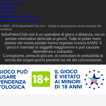
Il nostro staff
Contatti
Pubblicità
Vuoi lavorare con noi?
Informativa sulla privacy
© 2005 - 2026 ItaliaPokerClub.com - Vietata la riproduzione anche parziale dei
contenuti
ItaliaPokerClub non è un operatore di gioco a distanza, ma un
portale informativo dedicato ai giochi. Tutte le poker room
partner del nostro portale hanno regolare licenza AAMS. Il
gioco è riservato ai soggetti maggiorenni e può causare
dipendenza e ludopatia.
Consigliamo, prima di giocare, di consultare le probabilità di
vincita dei singoli giochi presenti sui siti dei concessionari