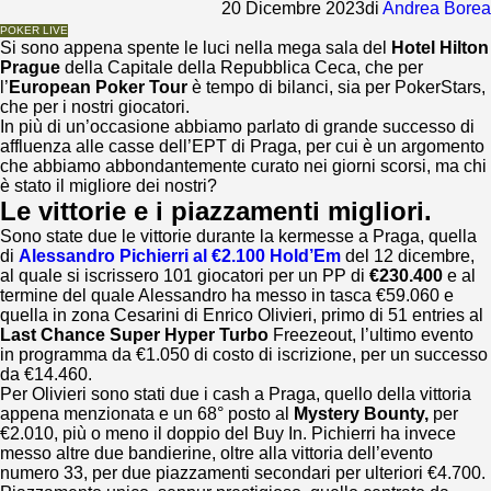
20 Dicembre 2023
di
Andrea Borea
POKER LIVE
Si sono appena spente le luci nella mega sala del
Hotel Hilton
Prague
della Capitale della Repubblica Ceca, che per
l’
European Poker Tour
è tempo di bilanci, sia per PokerStars,
che per i nostri giocatori.
In più di un’occasione abbiamo parlato di grande successo di
affluenza alle casse dell’EPT di Praga, per cui è un argomento
che abbiamo abbondantemente curato nei giorni scorsi, ma chi
è stato il migliore dei nostri?
Le vittorie e i piazzamenti migliori.
Sono state due le vittorie durante la kermesse a Praga, quella
di
Alessandro Pichierri al €2.100 Hold’Em
del 12 dicembre,
al quale si iscrissero 101 giocatori per un PP di
€230.400
e al
termine del quale Alessandro ha messo in tasca €59.060 e
quella in zona Cesarini di Enrico Olivieri, primo di 51 entries al
Last Chance Super Hyper Turbo
Freezeout, l’ultimo evento
in programma da €1.050 di costo di iscrizione, per un successo
da €14.460.
Per Olivieri sono stati due i cash a Praga, quello della vittoria
appena menzionata e un 68° posto al
Mystery Bounty,
per
€2.010, più o meno il doppio del Buy In. Pichierri ha invece
messo altre due bandierine, oltre alla vittoria dell’evento
numero 33, per due piazzamenti secondari per ulteriori €4.700.