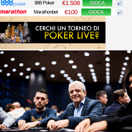
€1.508
888 Poker
GIOCA
€100
Marathonbet
GIOCA