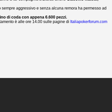
gioco sempre aggressivo e senza alcuna remora ha permesso ad
ino di coda con appena 6.600 pezzi.
tamento è alle ore 14.00 sulle pagine di
Italiapokerforum.com