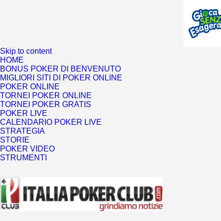
Skip to content
HOME
BONUS POKER DI BENVENUTO
MIGLIORI SITI DI POKER ONLINE
POKER ONLINE
TORNEI POKER ONLINE
TORNEI POKER GRATIS
POKER LIVE
CALENDARIO POKER LIVE
STRATEGIA
STORIE
POKER VIDEO
STRUMENTI