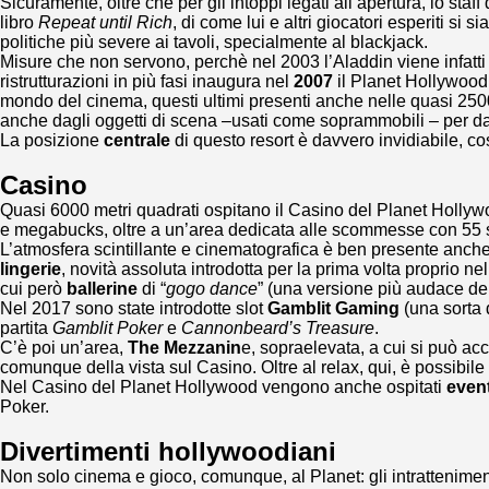
Sicuramente, oltre che per gli intoppi legati all’apertura, lo st
libro
Repeat until Rich
, di come lui e altri giocatori esperiti si
politiche più severe ai tavoli, specialmente al blackjack.
Misure che non servono, perchè nel 2003 l’Aladdin viene infatti 
ristrutturazioni in più fasi inaugura nel
2007
il Planet Hollywood,
mondo del cinema, questi ultimi presenti anche nelle quasi 2500 st
anche dagli oggetti di scena –usati come soprammobili – per da
La posizione
centrale
di questo resort è davvero invidiabile, co
Casino
Quasi 6000 metri quadrati ospitano il Casino del Planet Hollywood:
e megabucks, oltre a un’area dedicata alle scommesse con 55 sc
L’atmosfera scintillante e cinematografica è ben presente anche a
lingerie
, novità assoluta introdotta per la prima volta proprio ne
cui però
ballerine
di “
gogo dance
” (una versione più audace dell
Nel 2017 sono state introdotte slot
Gamblit Gaming
(una sorta 
partita
Gamblit Poker
e
Cannonbeard’s Treasure
.
C’è poi un’area,
The Mezzanin
e, sopraelevata, a cui si può ac
comunque della vista sul Casino. Oltre al relax, qui, è possibile
Nel Casino del Planet Hollywood vengono anche ospitati
event
Poker.
Divertimenti hollywoodiani
Non solo cinema e gioco, comunque, al Planet: gli intrattenime