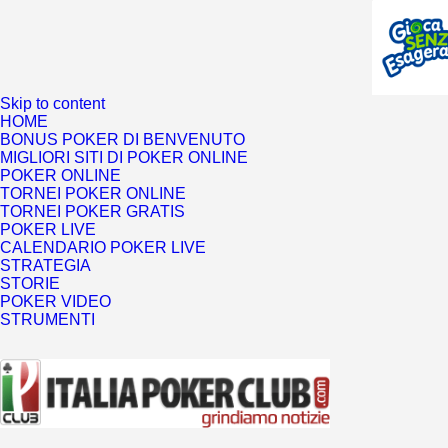
Skip to content
HOME
BONUS POKER DI BENVENUTO
MIGLIORI SITI DI POKER ONLINE
POKER ONLINE
TORNEI POKER ONLINE
TORNEI POKER GRATIS
POKER LIVE
CALENDARIO POKER LIVE
STRATEGIA
STORIE
POKER VIDEO
STRUMENTI