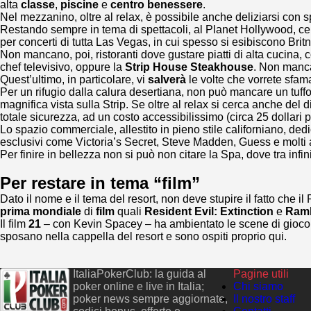
alta
classe
,
piscine
e
centro
benessere
.
Nel mezzanino, oltre al relax, è possibile anche deliziarsi con spe
Restando sempre in tema di spettacoli, al Planet Hollywood, ce ne
per concerti di tutta Las Vegas, in cui spesso si esibiscono Bri
Non mancano, poi, ristoranti dove gustare piatti di alta cucina, 
chef televisivo, oppure la
Strip House Steakhouse
. Non manc
Quest’ultimo, in particolare, vi
salverà
le volte che vorrete sfam
Per un rifugio dalla calura desertiana, non può mancare un tuffo 
magnifica vista sulla Strip. Se oltre al relax si cerca anche del di
totale sicurezza, ad un costo accessibilissimo (circa 25 dollari 
Lo spazio commerciale, allestito in pieno stile californiano, de
esclusivi come Victoria’s Secret, Steve Madden, Guess e molti altr
Per finire in bellezza non si può non citare la Spa, dove tra infin
Per restare in tema “film”
Dato il nome e il tema del resort, non deve stupire il fatto che il
prima mondiale
di
film
quali
Resident Evil: Extinction
e
Ram
Il film
21
– con Kevin Spacey – ha ambientato le scene di gioco
sposano nella cappella del resort e sono ospiti proprio qui.
ItaliaPokerClub: la guida al
Pagine utili
poker online e live in Italia;
Chi siamo
poker news sempre aggiornate,
Il nostro staff