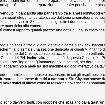
aff dell’Aladdin non era del tutto preparato e nel Casino l’inespe
 siano approfittati dell’impreparazione dei dealer per sbancare più 
venduto in bancarotta alla partnership tra
Planet Hollywood
e
 un resort elegante, caratterizzato dal tema cinematografico, supe
anze, divise in 37 piani, di cui gli ultimi due riservate a soli cl
re autenticità alla camera.
sì come il rapporto qualità prezzo: una notte qui ha un costo che 
 uno spazio fitto di giochi da tavolo come blackjack, baccarat, ro
hermi al plasma e una sezione dedicata ai clienti VIP, fanno de
ll’interno del Casino, con colori accesi e luci al neon brillanti
l Casino del PH. Inoltre, altra peculiarità di questo Casino, è il
Pl
a celebre “lap dance”) intrattengono i giocatori, per dare al gioc
di apparecchio a metà tra slot machine e gioco interattivo da ta
cedere tramite scala mobile o ascensore, in cui gli ospiti posso
fumare
e fare anche
due tiri a canestro
: Sin City non smette d
i pokeristici
di rilievo come la rassegna pokeristica denominata “G
nti sono davvero tanti, con proposte che spaziano dalla
gastro