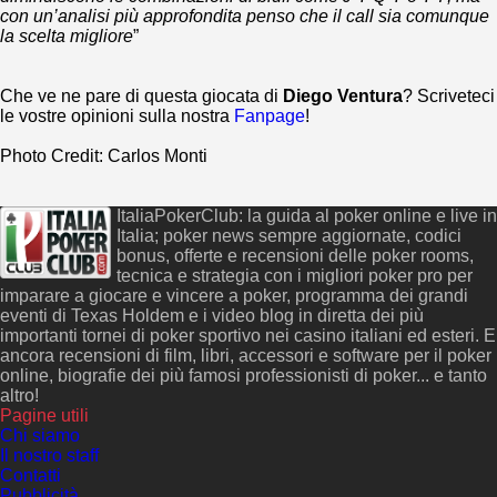
con un’analisi più approfondita penso che il call sia comunque
la scelta migliore
”
Che ve ne pare di questa giocata di
Diego Ventura
? Scriveteci
le vostre opinioni sulla nostra
Fanpage
!
Photo Credit: Carlos Monti
ItaliaPokerClub: la guida al poker online e live in
Italia; poker news sempre aggiornate, codici
bonus, offerte e recensioni delle poker rooms,
tecnica e strategia con i migliori poker pro per
imparare a giocare e vincere a poker, programma dei grandi
eventi di Texas Holdem e i video blog in diretta dei più
importanti tornei di poker sportivo nei casino italiani ed esteri. E
ancora recensioni di film, libri, accessori e software per il poker
online, biografie dei più famosi professionisti di poker... e tanto
altro!
Pagine utili
Chi siamo
Il nostro staff
Contatti
Pubblicità