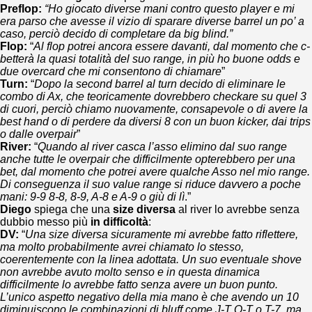
Preflop:
“Ho giocato diverse mani contro questo player e mi
era parso che avesse il vizio di sparare diverse barrel un po’ a
caso, perciò decido di completare da big blind.”
Flop:
“
Al flop potrei ancora essere davanti, dal momento che c-
betterà la quasi totalità del suo range, in più ho buone odds e
due overcard che mi consentono di chiamare
”
Turn:
“
Dopo la second barrel al turn decido di eliminare le
combo di Ax, che teoricamente dovrebbero checkare su quel 3
di cuori, perciò chiamo nuovamente, consapevole o di avere la
best hand o di perdere da diversi 8 con un buon kicker, dai trips
o dalle overpair
”
River:
“
Quando al river casca l’asso elimino dal suo range
anche tutte le overpair che difficilmente opterebbero per una
bet, dal momento che potrei avere qualche Asso nel mio range.
Di conseguenza il suo value range si riduce davvero a poche
mani: 9-9 8-8, 8-9, A-8 e A-9 o giù di lì
.”
Diego
spiega che una
size diversa
al river lo avrebbe senza
dubbio messo più
in difficoltà
:
DV:
“
Una size diversa sicuramente mi avrebbe fatto riflettere,
ma molto probabilmente avrei chiamato lo stesso,
coerentemente con la linea adottata. Un suo eventuale shove
non avrebbe avuto molto senso e in questa dinamica
difficilmente lo avrebbe fatto senza avere un buon punto.
L’unico aspetto negativo della mia mano è che avendo un 10
diminuiscono le combinazioni di bluff come J-T Q-T o T-7, ma