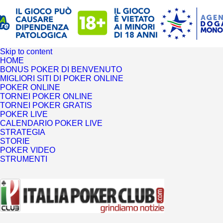
Skip to content
HOME
BONUS POKER DI BENVENUTO
MIGLIORI SITI DI POKER ONLINE
POKER ONLINE
TORNEI POKER ONLINE
TORNEI POKER GRATIS
POKER LIVE
CALENDARIO POKER LIVE
STRATEGIA
STORIE
POKER VIDEO
STRUMENTI