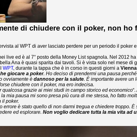
nte di chiudere con il poker, non ho fa
vista al WPT di aver lasciato perdere per un periodo il poker e d
tornei live ed è al 7° posto della Money List spagnola. Nel 2012 ha
ò le bella Ana è quasi sparita dai tavoli. Si è vista solo nel mes
el
WPT
, durante la tappa che è in corso in questi giorni a
Vienna
 che giocare a poker
. Ho deciso di prendermi una pausa perché
sto ovviamente è
dannoso per la salute
. È importante avere un 
orse chiudere con il poker, ma ero indecisa.
ar qualcosa grazie ai miei studi in campo storico ed economico
“.
 la mia pausa mi sono presa più cura di me stessa, ho fatto mol
il poker.
mio errore è stato quello di non darmi tregua e chiedere troppo. È
vedere ed esplorare.
Non voglio dedicare tutta la mia vita ad 