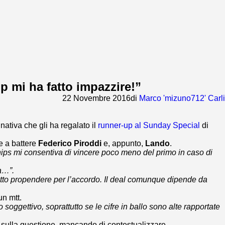
 mi ha fatto impazzire!”
22 Novembre 2016
di
Marco 'mizuno712' Carli
ativa che gli ha regalato il
runner-up al Sunday Special
di
le a battere
Federico Piroddi
e, appunto,
Lando
.
chips mi consentiva di vincere poco meno del primo in caso di
sa…”.
ha fatto propendere per l’accordo. Il deal comunque dipende da
un mtt.
ggettivo, soprattutto se le cifre in ballo sono alte rapportate
 sulla questione, mancando di contestualizzare.