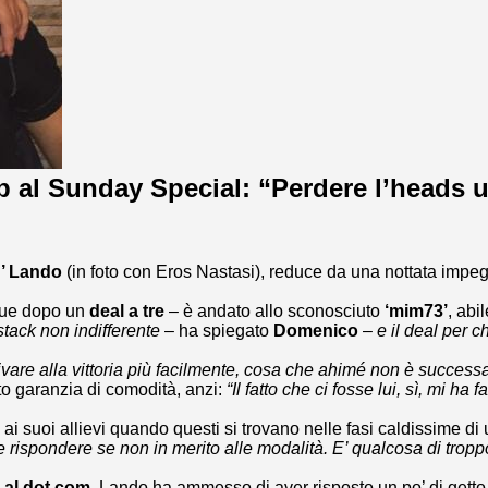
al Sunday Special: “Perdere l’heads up
’ Lando
(in foto con Eros Nastasi), reduce da una nottata impegn
unque dopo un
deal a tre
– è andato allo sconosciuto
‘mim73’
, abi
stack non indifferente
– ha spiegato
Domenico
–
e il deal per 
rrivare alla vittoria più facilmente, cosa che ahimé non è succes
to garanzia di comodità, anzi:
“Il fatto che ci fosse lui, sì, mi 
ai suoi allievi quando questi si trovano nelle fasi caldissime di 
pondere se non in merito alle modalità. E’ qualcosa di troppo so
 al dot com
, Lando ha ammesso di aver risposto un po’ di getto