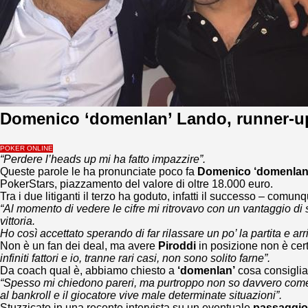
Domenico ‘domenlan’ Lando, runner-up 
POKER ONLINE
“Perdere l’heads up mi ha fatto impazzire”.
Queste parole le ha pronunciate poco fa
Domenico ‘domenlan
PokerStars, piazzamento del valore di oltre 18.000 euro.
Tra i due litiganti il terzo ha goduto, infatti il successo – com
“Al momento di vedere le cifre mi ritrovavo con un vantaggio di 
vittoria.
Ho così accettato sperando di far rilassare un po’ la partita e a
Non è un fan dei deal, ma avere
Piroddi
in posizione non è cer
infiniti fattori e io, tranne rari casi, non sono solito farne”.
Da coach qual è, abbiamo chiesto a
‘domenlan’
cosa consiglia 
“Spesso mi chiedono pareri, ma purtroppo non so davvero come ris
al bankroll e il giocatore vive male determinate situazioni”.
Stuzzicato in una recente intervista su un eventuale
passaggio