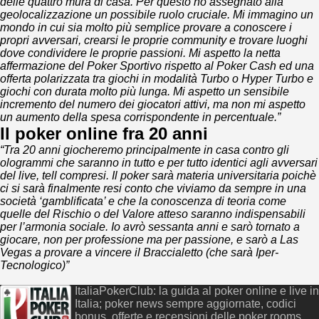
delle quattro mura di casa. Per questo ho assegnato alla
geolocalizzazione un possibile ruolo cruciale. Mi immagino un
mondo in cui sia molto più semplice provare a conoscere i
propri avversari, crearsi le proprie community e trovare luoghi
dove condividere le proprie passioni. Mi aspetto la netta
affermazione del Poker Sportivo rispetto al Poker Cash ed una
offerta polarizzata tra giochi in modalità Turbo o Hyper Turbo e
giochi con durata molto più lunga. Mi aspetto un sensibile
incremento del numero dei giocatori attivi, ma non mi aspetto
un aumento della spesa corrispondente in percentuale.”
Il poker online fra 20 anni
“Tra 20 anni giocheremo principalmente in casa contro gli
ologrammi che saranno in tutto e per tutto identici agli avversari
del live, tell compresi. Il poker sarà materia universitaria poichè
ci si sarà finalmente resi conto che viviamo da sempre in una
società ‘gamblificata’ e che la conoscenza di teoria come
quelle del Rischio o del Valore atteso saranno indispensabili
per l’armonia sociale. Io avrò sessanta anni e sarò tornato a
giocare, non per professione ma per passione, e sarò a Las
Vegas a provare a vincere il Braccialetto (che sarà Iper-
Tecnologico)”
ItaliaPokerClub: la guida al poker online e live in
Italia; poker news sempre aggiornate, codici
bonus, offerte e recensioni delle poker rooms,