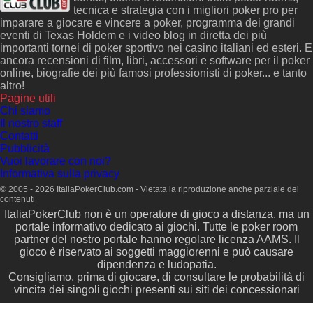
tecnica e strategia con i migliori poker pro per
imparare a giocare e vincere a poker, programma dei grandi
eventi di Texas Holdem e i video blog in diretta dei più
importanti tornei di poker sportivo nei casino italiani ed esteri. E
ancora recensioni di film, libri, accessori e software per il poker
online, biografie dei più famosi professionisti di poker... e tanto
altro!
Pagine utili
Chi siamo
Il nostro staff
Contatti
Pubblicità
Vuoi lavorare con noi?
Informativa sulla privacy
© 2005 - 2026 ItaliaPokerClub.com - Vietata la riproduzione anche parziale dei
contenuti
ItaliaPokerClub non è un operatore di gioco a distanza, ma un
portale informativo dedicato ai giochi. Tutte le poker room
partner del nostro portale hanno regolare licenza AAMS. Il
gioco è riservato ai soggetti maggiorenni e può causare
dipendenza e ludopatia.
Consigliamo, prima di giocare, di consultare le probabilità di
vincita dei singoli giochi presenti sui siti dei concessionari