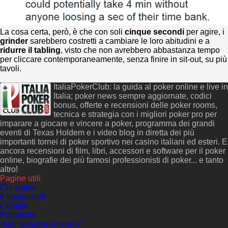
La cosa certa, però, è che con soli
cinque secondi
per agire, i
grinder
sarebbero costretti a cambiare le loro abitudini e a
ridurre il tabling
, visto che non avrebbero abbastanza tempo
per cliccare contemporaneamente, senza finire in sit-out, su più
tavoli.
ItaliaPokerClub: la guida al poker online e live in
Italia; poker news sempre aggiornate, codici
bonus, offerte e recensioni delle poker rooms,
tecnica e strategia con i migliori poker pro per
imparare a giocare e vincere a poker, programma dei grandi
eventi di Texas Holdem e i video blog in diretta dei più
importanti tornei di poker sportivo nei casino italiani ed esteri. E
ancora recensioni di film, libri, accessori e software per il poker
online, biografie dei più famosi professionisti di poker... e tanto
altro!
Pagine utili
Chi siamo
Il nostro staff
Contatti
Pubblicità
Vuoi lavorare con noi?