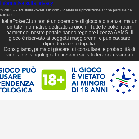
Informativa sulla privacy
© 2005 - 2026 ItaliaPokerClub.com - Vietata la riproduzione anche parziale dei
contenuti
ItaliaPokerClub non è un operatore di gioco a distanza, ma un
portale informativo dedicato ai giochi. Tutte le poker room
partner del nostro portale hanno regolare licenza AAMS. Il
gioco è riservato ai soggetti maggiorenni e può causare
dipendenza e ludopatia.
Consigliamo, prima di giocare, di consultare le probabilità di
vincita dei singoli giochi presenti sui siti dei concessionari