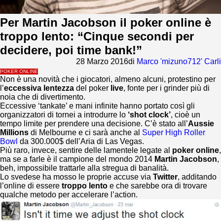
Per Martin Jacobson il poker online è
troppo lento: “Cinque secondi per
decidere, poi time bank!”
28 Marzo 2016
di
Marco 'mizuno712' Carli
POKER ONLINE
Non è una novità che i giocatori, almeno alcuni, protestino per
l’
eccessiva lentezza
del poker
live
, fonte per i grinder più di
noia che di divertimento.
Eccessive ‘tankate’ e mani infinite hanno portato così gli
organizzatori di tornei a introdurre lo
‘shot clock’
, cioè un
tempo limite per prendere una decisione. C’è stato all’
Aussie
Millions
di Melbourne e ci sarà anche al
Super High Roller
Bowl
da 300.000$ dell’Aria di Las Vegas.
Più raro, invece, sentire delle lamentele legate al
poker online
,
ma se a farle è il campione del mondo 2014
Martin Jacobson
,
beh, impossibile trattarle alla stregua di banalità.
Lo svedese ha mosso le proprie accuse via
Twitter
, additando
l’online di essere
troppo lento
e che sarebbe ora di trovare
qualche metodo per accelerare l’action.