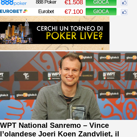
€1.508
888 Poker
GIOCA
€7.100
Eurobet
GIOCA
WPT National Sanremo – Vince
l’olandese Joeri Koen Zandvliet, il