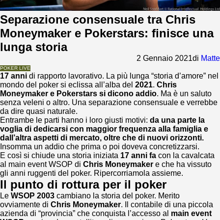
Separazione consensuale tra Chris
Moneymaker e Pokerstars: finisce una
lunga storia
2 Gennaio 2021
di
Matte
POKER LIVE
17 anni
di rapporto lavorativo. La più lunga “storia d’amore” nel
mondo del poker si eclissa all’alba del
2021
.
Chris
Moneymaker e Pokerstars si dicono addio
. Ma è un saluto
senza veleni o altro. Una separazione consensuale e verrebbe
da dire quasi naturale.
Entrambe le parti hanno i loro giusti motivi:
da una parte la
voglia di dedicarsi con maggior frequenza alla famiglia e
dall’altra aspetti di mercato, oltre che di nuovi orizzonti.
Insomma un addio che prima o poi doveva concretizzarsi.
E così si chiude una storia iniziata
17 anni fa
con la cavalcata
al main event WSOP di
Chris Moneymaker
e che ha vissuto
gli anni ruggenti del poker. Ripercorriamola assieme.
Il punto di rottura per il poker
Le
WSOP 2003
cambiano la storia del poker. Merito
ovviamente di
Chris Moneymaker
. Il contabile di una piccola
azienda di “provincia” che conquista l’accesso al
main event