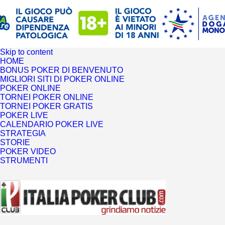
Skip to content
HOME
BONUS POKER DI BENVENUTO
MIGLIORI SITI DI POKER ONLINE
POKER ONLINE
TORNEI POKER ONLINE
TORNEI POKER GRATIS
POKER LIVE
CALENDARIO POKER LIVE
STRATEGIA
STORIE
POKER VIDEO
STRUMENTI