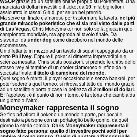
WSOP
grazie ad un satellite online proprio su Pokerstars. Una
manciata di dollari investiti e il ticket da
10
mila bigliettoni
assicurato in tasca. Già di per se un bel premio.
Ma serve un finale clamoroso per trasformare la favola,
nel più
grande miracolo pokeristico che si sia mai visto dalle parti
di Las Vegas
. Chris Moneymaker non solo se la gioca in quel
campionato mondiale, ma approda al tavolo finale. Da
sfavorito, da
under dog
come direbbero nel mondo delle
scommesse.
Un dilettante in mezzo ad un tavolo di squali capeggiato da un
certo
Phil Ivey
. Eppure il poker si dimostra imprevedibile e
scienza inesatta. Chris scala posizioni, si prende le chips dello
stesso Ivey al termine di un cooler clamoroso e infine da la
stoccata finale:
il titolo di campione del mondo
.
Quel sogno è realtà. Il player occasionale e senza bankroll per
poter sedere a quel torneo, si ritrova sul tetto del mondo grazie
ad un satellite e porta a casa la bellezza di
2 milioni di dollari
.
E’ l’apoteosi, è il punto di non ritorno, è la storia che cambia da
un giorno all’altro.
Moneymaker rappresenta il sogno
Se fino ad allora il poker è un mondo a parte, per pochi e
destinato a persone con un portafoglio bello gonfio, da quel
giorno la storia cambia.
Chris Moneymaker rappresenta il
sogno fatto persona: quello di investire pochi soldi per
ambire al colpo grosso. Quello di puntare all’impossibile