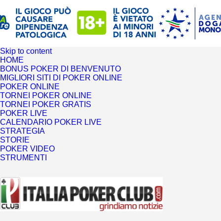
Skip to content
HOME
BONUS POKER DI BENVENUTO
MIGLIORI SITI DI POKER ONLINE
POKER ONLINE
TORNEI POKER ONLINE
TORNEI POKER GRATIS
POKER LIVE
CALENDARIO POKER LIVE
STRATEGIA
STORIE
POKER VIDEO
STRUMENTI