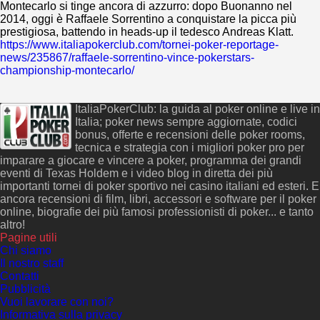
Montecarlo si tinge ancora di azzurro: dopo Buonanno nel
2014, oggi è Raffaele Sorrentino a conquistare la picca più
prestigiosa, battendo in heads-up il tedesco Andreas Klatt.
https://www.italiapokerclub.com/tornei-poker-reportage-
news/235867/raffaele-sorrentino-vince-pokerstars-
championship-montecarlo/
ItaliaPokerClub: la guida al poker online e live in
Italia; poker news sempre aggiornate, codici
bonus, offerte e recensioni delle poker rooms,
tecnica e strategia con i migliori poker pro per
imparare a giocare e vincere a poker, programma dei grandi
eventi di Texas Holdem e i video blog in diretta dei più
importanti tornei di poker sportivo nei casino italiani ed esteri. E
ancora recensioni di film, libri, accessori e software per il poker
online, biografie dei più famosi professionisti di poker... e tanto
altro!
Pagine utili
Chi siamo
Il nostro staff
Contatti
Pubblicità
Vuoi lavorare con noi?
Informativa sulla privacy