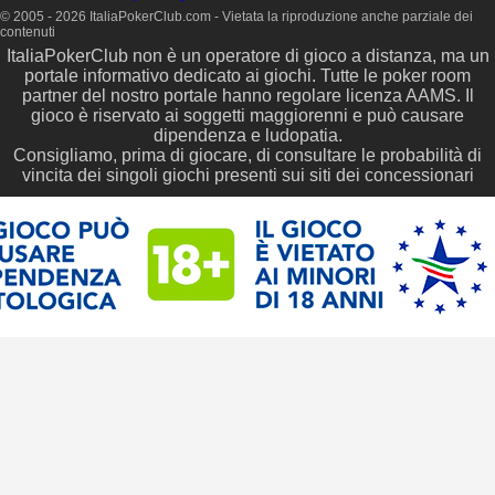
© 2005 - 2026 ItaliaPokerClub.com - Vietata la riproduzione anche parziale dei
contenuti
ItaliaPokerClub non è un operatore di gioco a distanza, ma un
portale informativo dedicato ai giochi. Tutte le poker room
partner del nostro portale hanno regolare licenza AAMS. Il
gioco è riservato ai soggetti maggiorenni e può causare
dipendenza e ludopatia.
Consigliamo, prima di giocare, di consultare le probabilità di
vincita dei singoli giochi presenti sui siti dei concessionari