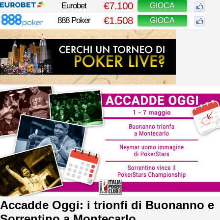
€7.100
Eurobet
GIOCA
€1.508
888 Poker
GIOCA
Accadde Oggi: i trionfi di Buonanno e
Sorrentino a Montecarlo