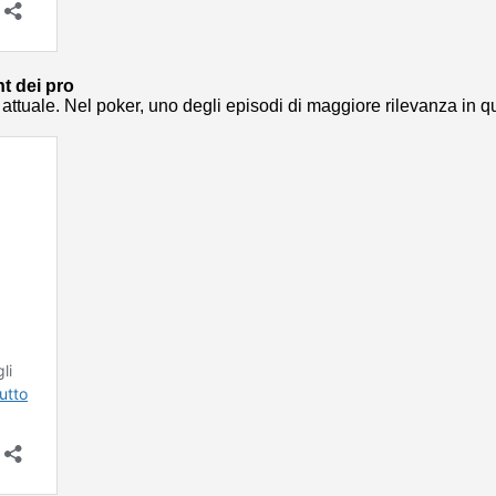
t dei pro
e attuale. Nel poker, uno degli episodi di maggiore rilevanza i