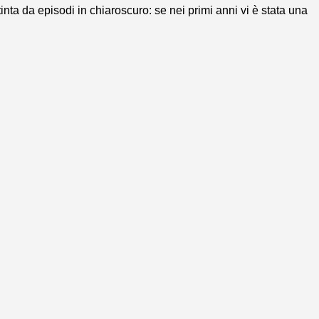
stinta da episodi in chiaroscuro: se nei primi anni vi è stata una