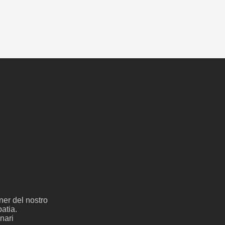
ner del nostro
atia.
nari