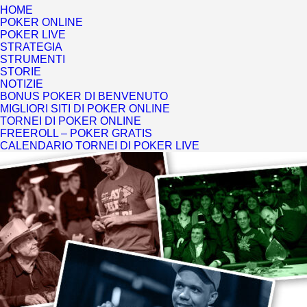
HOME
POKER ONLINE
POKER LIVE
STRATEGIA
STRUMENTI
STORIE
NOTIZIE
BONUS POKER DI BENVENUTO
MIGLIORI SITI DI POKER ONLINE
TORNEI DI POKER ONLINE
FREEROLL – POKER GRATIS
CALENDARIO TORNEI DI POKER LIVE