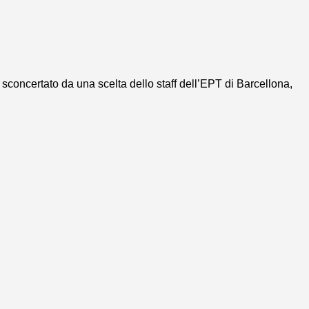
concertato da una scelta dello staff dell’EPT di Barcellona,