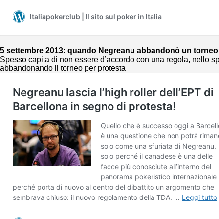
5 settembre 2013: quando Negreanu abbandonò un torneo 
Spesso capita di non essere d’accordo con una regola, nello spo
abbandonando il torneo per protesta