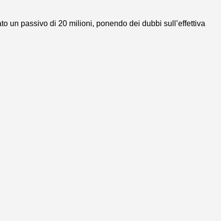
to un passivo di 20 milioni, ponendo dei dubbi sull’effettiva