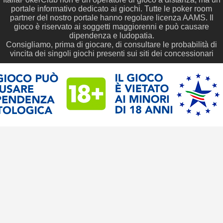
portale informativo dedicato ai giochi. Tutte le poker room
partner del nostro portale hanno regolare licenza AAMS. Il
gioco è riservato ai soggetti maggiorenni e può causare
dipendenza e ludopatia.
Consigliamo, prima di giocare, di consultare le probabilità di
vincita dei singoli giochi presenti sui siti dei concessionari