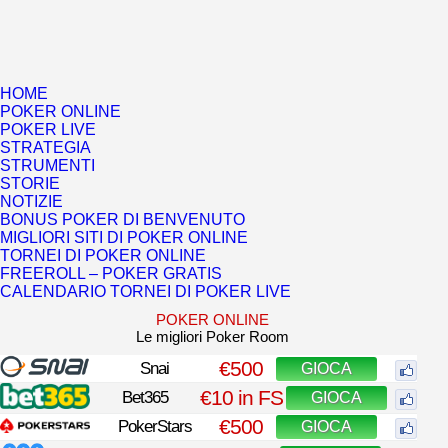
HOME
POKER ONLINE
POKER LIVE
STRATEGIA
STRUMENTI
STORIE
NOTIZIE
BONUS POKER DI BENVENUTO
MIGLIORI SITI DI POKER ONLINE
TORNEI DI POKER ONLINE
FREEROLL – POKER GRATIS
CALENDARIO TORNEI DI POKER LIVE
POKER ONLINE
Le migliori Poker Room
€500
Snai
GIOCA
€10 in FS
Bet365
GIOCA
€500
PokerStars
GIOCA