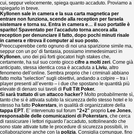
cui, seppur velocemente, spiega quanto accaduto. Proviamo a
spiegarlo in breve.
Kyllonen sale in camera e la sua carta magnetica per
entrare non funziona, scende alla reception per farsela
sistemare e torna su. Entra in camera e… il suo portatile è
sparito! Spaventato per l’accaduto torna ancora alla
reception per denunciare il fatto, dopo pochi minuti risale
in camera e ritrova il computer al suo posto.
Preoccuperebbe certo ognuno di noi una sparizione simile ma,
seppur con un po’ di fantasia, possiamo immedesimarci in
Kyllonen
, uno dei più forti giocatori high stakes che,
certamente, ha sul suo conto gioco
cifre a molti zeri
. Come già
anticipato, stessa identica cosa è accaduta a
Liviu
, altro
fenomeno dell’online. Sembra proprio che i criminali abbiano
fatto molta “selection” sugli obiettivi, andando a colpire – tra i
player presenti all’evento – i due che spostano le quantità più
elevate di denaro sui tavoli di
Full Tilt Poker.
Si sarà trattato di un attacco hacker?
Molto probabilmente sì,
tanto che si è attivata subito la sicurezza dello stesso hotel e lo
stesso ha fatto
Pokerstars
, in qualità di organizzatore della
tappa EPT
. E’ intervenuto sul forum
“2+2”
proprio
Lee Jones
,
responsabile delle comunicazioni di Pokerstars
, che cerca
di rassicurare i lettori riguardo l’accaduto, sottolineando che
sono state attivate tutte le procedure di sicurezza possibili, in
collaborazione anche con la
polizia
. Consiglia comunque, fino