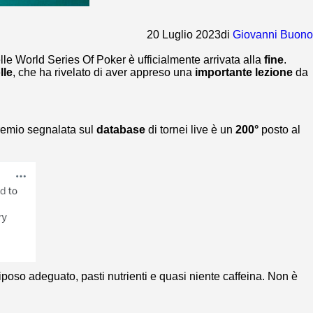
20 Luglio 2023
di
Giovanni Buono
lle World Series Of Poker è ufficialmente arrivata alla
fine
.
lle
, che ha rivelato di aver appreso una
importante lezione
da
premio segnalata sul
database
di tornei live è un
200°
posto al
poso adeguato, pasti nutrienti e quasi niente caffeina. Non è