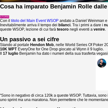
Cosa ha imparato Benjamin Rolle dall
STORIE
Con il
titolo del Main Event WSOP
andato a Daniel Weinman e gl
Inevitabilmente arriva il tempo dei
bilanci
. Tra i primi a dare i
n
queste WSOP, lezione di cui farà
tesoro
negli eventi a
venire
.
Un passivo a sei cifre
Stando al portale
Hendon Mob
, nelle World Series Of Poker 2
10K WPT
EveryOne for One Drop giocato al Wynn il 9 luglio.
Il
17 luglio
Benjamin ha dato i numeri della sua trasferta vegasi
“Sono in negativo di circa 120k a queste WSOP. Tuttavia, sono i
uno sprint ma una maratona. Non permettere che le momentanee b