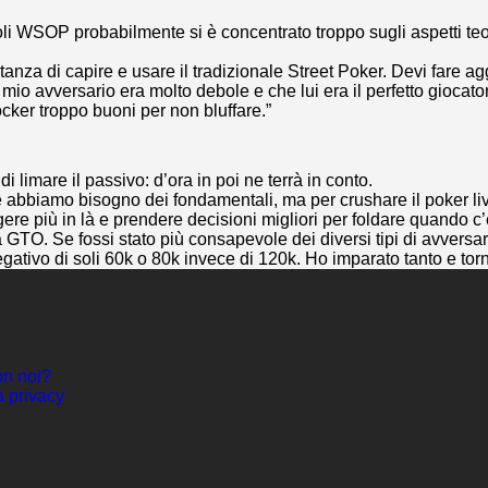
voli WSOP probabilmente si è concentrato troppo sugli aspetti teori
a di capire e usare il tradizionale Street Poker. Devi fare agg
mio avversario era molto debole e che lui era il perfetto giocator
cker troppo buoni per non bluffare.”
 limare il passivo: d’ora in poi ne terrà in conto.
 abbiamo bisogno dei fondamentali, ma per crushare il poker liv
re più in là e prendere decisioni migliori per foldare quando c’
la GTO. Se fossi stato più consapevole dei diversi tipi di avvers
gativo di soli 60k o 80k invece di 120k. Ho imparato tanto e torn
on noi?
a privacy