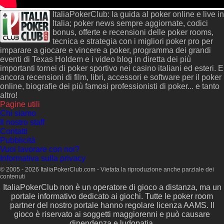
ItaliaPokerClub: la guida al poker online e live in
Italia; poker news sempre aggiornate, codici
bonus, offerte e recensioni delle poker rooms,
tecnica e strategia con i migliori poker pro per
imparare a giocare e vincere a poker, programma dei grandi
eventi di Texas Holdem e i video blog in diretta dei più
importanti tornei di poker sportivo nei casino italiani ed esteri. E
ancora recensioni di film, libri, accessori e software per il poker
online, biografie dei più famosi professionisti di poker... e tanto
altro!
Pagine utili
Chi siamo
Il nostro staff
Contatti
Pubblicità
Vuoi lavorare con noi?
Informativa sulla privacy
© 2005 - 2026 ItaliaPokerClub.com - Vietata la riproduzione anche parziale dei
contenuti
ItaliaPokerClub non è un operatore di gioco a distanza, ma un
portale informativo dedicato ai giochi. Tutte le poker room
partner del nostro portale hanno regolare licenza AAMS. Il
gioco è riservato ai soggetti maggiorenni e può causare
dipendenza e ludopatia.