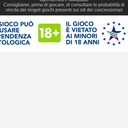
Consigliamo, prima di giocare, di consultare le probabilità di
vincita dei singoli giochi presenti sui siti dei concessionari