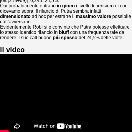
[69/(218+69)]=0,245=24,5%.
Qui probabilmente entrano
in gioco
i livelli di pensiero di cui
dicevamo sopra. Il rilancio di Putra sembra infatti
dimensionato
ad hoc per estrarre il
massimo valore
possibile
dall’avversario.
Evidentemente Robl si è convinto che Putra potesse effettuare
lo stesso identico rilancio in
bluff
con una frequenza tale da
rendere il suo call buono
più spesso
del 24,5% delle volte.
Il video