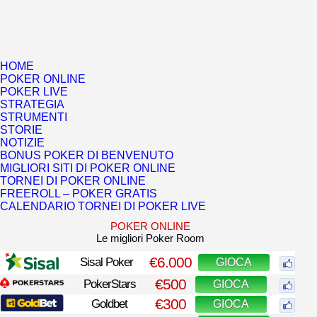
HOME
POKER ONLINE
POKER LIVE
STRATEGIA
STRUMENTI
STORIE
NOTIZIE
BONUS POKER DI BENVENUTO
MIGLIORI SITI DI POKER ONLINE
TORNEI DI POKER ONLINE
FREEROLL – POKER GRATIS
CALENDARIO TORNEI DI POKER LIVE
POKER ONLINE
Le migliori Poker Room
€6.000
Sisal Poker
GIOCA
€500
PokerStars
GIOCA
€300
Goldbet
GIOCA