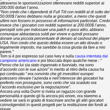
attraverso le sponsorizzazioni ottenevano redditi superiori ai
200.000 dollari l’anno.
“Non credo che i dipendenti di Full Tilt con redditi al di sotto dei
50.000$ l’anno debbano nulla ai giocatori, a meno che questi
ultimi non fossero in possesso di informazioni particolari. Credo
invece che i giocatori con redditi superiori ai 200.000$ l’anno,
percepiti solo per indossare una patch e poco altro, abbiano
comunque abbastanza soldi per vivere e quindi possano
donare una piccola percentuale di denaro al cashout dei player
USA. Non credo che questo debba essere un atto dovuto o
legalmente imposto, ma sarebbe la cosa giusta da fare a mio
parere.”
Tom si è poi espresso sul caso Ivey e sulla
causa intentata dal
campione americano
e poi bloccata dopo qualche mese :
“
Penso che lui sia stato ingannato e fuorviato, ma sono
d’accordo con le sue azioni”
in merito al ritiro della causa ha
poi continuato
“ era convinto che gli investitori europei
potessero rilevare l’azienda e nell’interesse dei giocatori ha
preferito non proseguire, sono certo che sia scaduto ora
l’accordo esclusivo per la negoziazione”.
Ancora una volta Durrrr si rivela un ragazzo con grande
personalità e questo gli fa ancora più onore, ora staremo a
vedere se sarà in grado di trascinare anche gli altri giocatori
coinvolgendoli in questi progetti per la restituzione dei fondi ai
player.