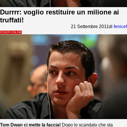
Durrrr: voglio restituire un milione ai
truffati!
21 Settembre 2011
di
fenicef
POKER ONLINE
Tom Dwan ci mette la faccia!
Dopo lo scandalo che sta