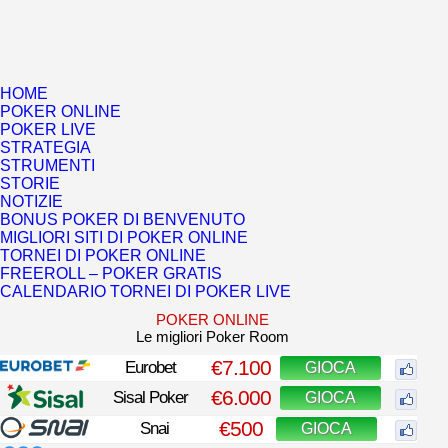
HOME
POKER ONLINE
POKER LIVE
STRATEGIA
STRUMENTI
STORIE
NOTIZIE
BONUS POKER DI BENVENUTO
MIGLIORI SITI DI POKER ONLINE
TORNEI DI POKER ONLINE
FREEROLL – POKER GRATIS
CALENDARIO TORNEI DI POKER LIVE
POKER ONLINE
Le migliori Poker Room
€7.100
Eurobet
GIOCA
€6.000
Sisal Poker
GIOCA
€500
Snai
GIOCA