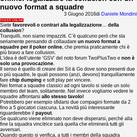
nuovo format a squadre
3 Giugno 2016
di
Daniele Mondini
POKER ONLINE
Siete
favorevoli o contrari alla legalizzazione
…
della
collusion
?
Tranquilli, non siamo impazziti. C’è qualcuno però che sta
seriamente pensando di collaudare
un nuovo format a
squadre per il poker online
, che premia praticamente chi è
più bravo a fare collusion.
L’idea è dell’utente ‘GSV’ del noto forum TwoPlusTwo e
non è
solo una provocazione
.
Il senso è quello di creare dei Sit & Go dove sono presenti due
o più squadre, le quali possono (anzi, devono) tranquillamente
fare
chip dumping
e soft play per vincere.
Nei format a squadre classici ad ogni tavolo si siede un solo
membro del team, solitamente. Nel invece vogliamo vedere le
squadre affrontarsi
allo stesso tavolo!
Potrebbero per esempio sfidarsi due compagini formate da 2
fino a 5 giocatori ciascuna. La novità più interessante
riguarderebbe il
payout
.
Se qualcuno viene eliminato non deve disperarsi, perché alla
fine la squadra vincitrice sarà quella che eliminerà tutti gli
avversari.
Quando questo si verifica, a tutti i membri della squadra