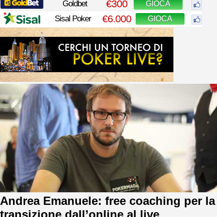
€300
Goldbet
GIOCA
€6.000
Sisal Poker
GIOCA
Andrea Emanuele: free coaching per la
transizione dall’online al live