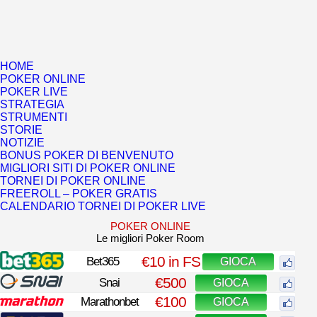
HOME
POKER ONLINE
POKER LIVE
STRATEGIA
STRUMENTI
STORIE
NOTIZIE
BONUS POKER DI BENVENUTO
MIGLIORI SITI DI POKER ONLINE
TORNEI DI POKER ONLINE
FREEROLL – POKER GRATIS
CALENDARIO TORNEI DI POKER LIVE
POKER ONLINE
Le migliori Poker Room
€10 in FS
Bet365
GIOCA
€500
Snai
GIOCA
€100
Marathonbet
GIOCA