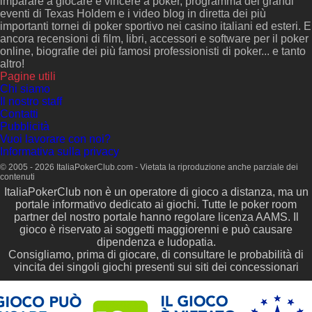
imparare a giocare e vincere a poker, programma dei grandi
eventi di Texas Holdem e i video blog in diretta dei più
importanti tornei di poker sportivo nei casino italiani ed esteri. E
ancora recensioni di film, libri, accessori e software per il poker
online, biografie dei più famosi professionisti di poker... e tanto
altro!
Pagine utili
Chi siamo
Il nostro staff
Contatti
Pubblicità
Vuoi lavorare con noi?
Informativa sulla privacy
© 2005 - 2026 ItaliaPokerClub.com - Vietata la riproduzione anche parziale dei
contenuti
ItaliaPokerClub non è un operatore di gioco a distanza, ma un
portale informativo dedicato ai giochi. Tutte le poker room
partner del nostro portale hanno regolare licenza AAMS. Il
gioco è riservato ai soggetti maggiorenni e può causare
dipendenza e ludopatia.
Consigliamo, prima di giocare, di consultare le probabilità di
vincita dei singoli giochi presenti sui siti dei concessionari