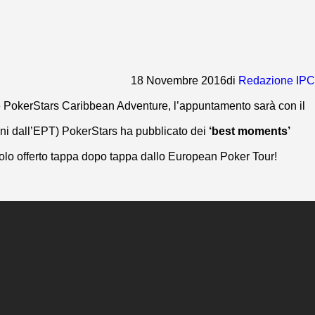
18 Novembre 2016
di
Redazione IPC
ale PokerStars Caribbean Adventure, l’appuntamento sarà con il
ni dall’EPT) PokerStars ha pubblicato dei
‘best moments’
colo offerto tappa dopo tappa dallo European Poker Tour!