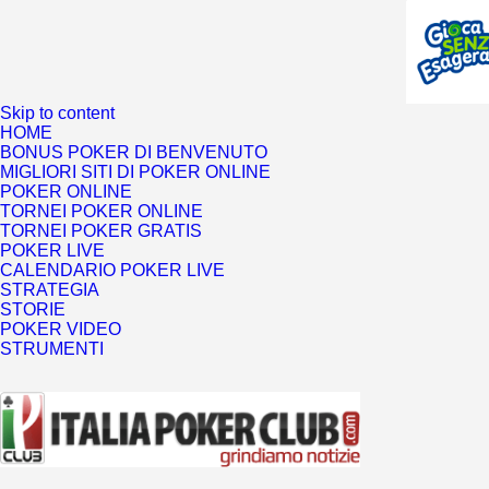
Skip to content
HOME
BONUS POKER DI BENVENUTO
MIGLIORI SITI DI POKER ONLINE
POKER ONLINE
TORNEI POKER ONLINE
TORNEI POKER GRATIS
POKER LIVE
CALENDARIO POKER LIVE
STRATEGIA
STORIE
POKER VIDEO
STRUMENTI