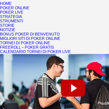
HOME
POKER ONLINE
POKER LIVE
STRATEGIA
STRUMENTI
STORIE
NOTIZIE
BONUS POKER DI BENVENUTO
MIGLIORI SITI DI POKER ONLINE
TORNEI DI POKER ONLINE
FREEROLL – POKER GRATIS
CALENDARIO TORNEI DI POKER LIVE