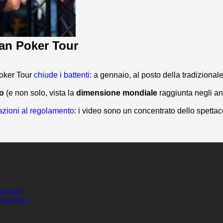
ean Poker Tour
oker Tour
chiude i battenti
: a gennaio, al posto della tradizion
eo
(e non solo, vista la
dimensione mondiale
raggiunta negli an
razioni al regolamento
: i video sono un concentrato dello spetta
on noi?
a privacy