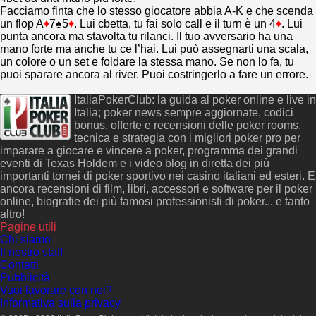
Facciamo finta che lo stesso giocatore abbia A-K e che scenda
un flop A
♦
7♠5
♦
. Lui cbetta, tu fai solo call e il turn è un 4
♦
. Lui
punta ancora ma stavolta tu rilanci. Il tuo avversario ha una
mano forte ma anche tu ce l’hai. Lui può assegnarti una scala,
un colore o un set e foldare la stessa mano. Se non lo fa, tu
puoi sparare ancora al river. Puoi costringerlo a fare un errore.
ItaliaPokerClub: la guida al poker online e live in
Italia; poker news sempre aggiornate, codici
bonus, offerte e recensioni delle poker rooms,
tecnica e strategia con i migliori poker pro per
imparare a giocare e vincere a poker, programma dei grandi
eventi di Texas Holdem e i video blog in diretta dei più
importanti tornei di poker sportivo nei casino italiani ed esteri. E
ancora recensioni di film, libri, accessori e software per il poker
online, biografie dei più famosi professionisti di poker... e tanto
altro!
Pagine utili
Chi siamo
Il nostro staff
Contatti
Pubblicità
Vuoi lavorare con noi?
Informativa sulla privacy