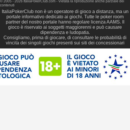
© 2005 - 2026 ItaliaPokerClub.com - Vietata la riproduzione anche parziale dei
contenuti
ItaliaPokerClub non è un operatore di gioco a distanza, ma un
portale informativo dedicato ai giochi. Tutte le poker room
partner del nostro portale hanno regolare licenza AAMS. Il
gioco è riservato ai soggetti maggiorenni e può causare
dipendenza e ludopatia.
Consigliamo, prima di giocare, di consultare le probabilità di
vincita dei singoli giochi presenti sui siti dei concessionari