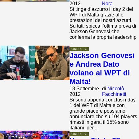
2012
Nora
Si tinge d’azzurro il day 2 del
WPT di Malta grazie alle
prestazioni dei nostri azzurri.
Su tutti spicca l’ottima prova di
Jackson Genovesi che
conferma la propria leadership
...
POKER LIVE
Jackson Genovesi
e Andrea Dato
volano al WPT di
Malta!
18 Settembre
di
Niccolò
2012
Facchinetti
Si sono appena conclusi i day
1 del WPT di Malta e con
grande piacere possiamo
annunciare che su 104 players
rimasti in gara, il 15% sono
italiani, per ...
POKER LIVE