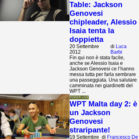
Table: Jackson
Genovesi
chipleader, Alessio
Isaia tenta la
doppietta
20 Settembre
di
Luca
2012
Barbi
Fin qui non è stata facile,
anche se Alessio Isaia e
Jackson Genovesi ce l’hanno
messa tutta per farla sembrare
una passeggiata. Una salutare
camminata nei giardinetti del
WPT ...
POKER LIVE
WPT Malta day 2: è
un Jackson
Genovesi
straripante!
19 Settembre
di
Francesco De