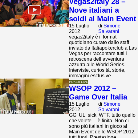
Vegas2italy 28 –
Nove italiani a
soldi al Main Event
15 Luglio
di
Simone
2012
Salvarani
vegas2italy è il format
quotidiano curato dallo staff
inviato da Italiapokerclub a Las
Vegas per raccontare tutti i
retroscena dell’avventura
azzurra alle World Series.
Interviste, curiosità, storie,
immagini esclusive. ...
POKER LIVE
WSOP 2012 –
Game Over Italia
15 Luglio
di
Simone
2012
Salvarani
GG, UL, sick, WTF, tutto quello
che volete… è finita. Non ci
sono più italiani in gioco al
Main Event delle WSOP 2012,
tutti fuori. Prestazione