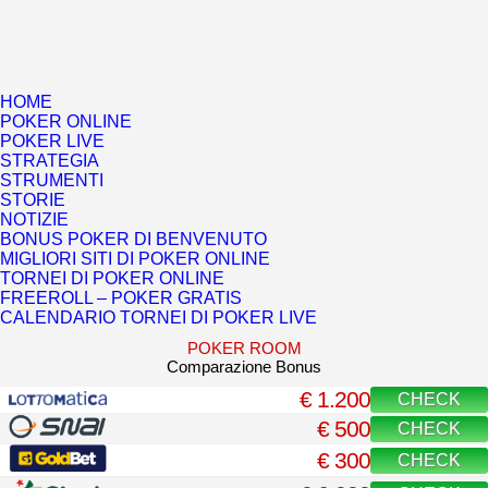
HOME
POKER ONLINE
POKER LIVE
STRATEGIA
STRUMENTI
STORIE
NOTIZIE
BONUS POKER DI BENVENUTO
MIGLIORI SITI DI POKER ONLINE
TORNEI DI POKER ONLINE
FREEROLL – POKER GRATIS
CALENDARIO TORNEI DI POKER LIVE
POKER ROOM
Comparazione Bonus
€ 1.200
CHECK
€ 500
CHECK
€ 300
CHECK