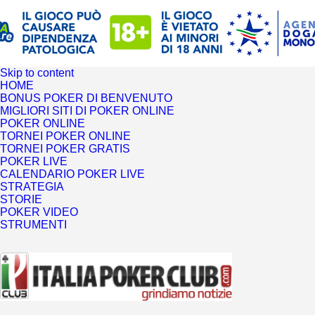
Skip to content
HOME
BONUS POKER DI BENVENUTO
MIGLIORI SITI DI POKER ONLINE
POKER ONLINE
TORNEI POKER ONLINE
TORNEI POKER GRATIS
POKER LIVE
CALENDARIO POKER LIVE
STRATEGIA
STORIE
POKER VIDEO
STRUMENTI