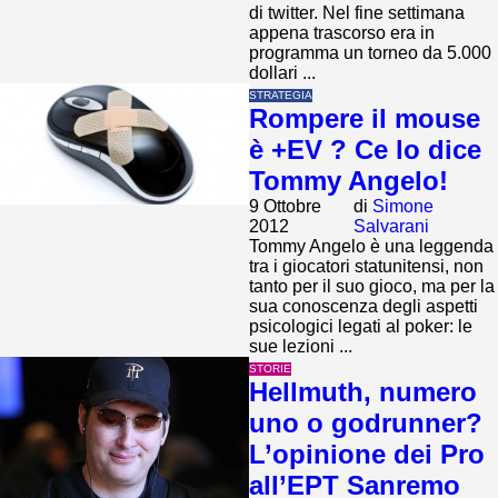
di twitter. Nel fine settimana
appena trascorso era in
programma un torneo da 5.000
dollari ...
STRATEGIA
Rompere il mouse
è +EV ? Ce lo dice
Tommy Angelo!
9 Ottobre
di
Simone
2012
Salvarani
Tommy Angelo è una leggenda
tra i giocatori statunitensi, non
tanto per il suo gioco, ma per la
sua conoscenza degli aspetti
psicologici legati al poker: le
sue lezioni ...
STORIE
Hellmuth, numero
uno o godrunner?
L’opinione dei Pro
all’EPT Sanremo