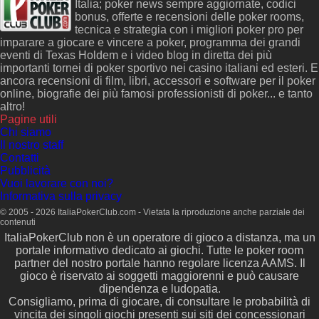
Italia; poker news sempre aggiornate, codici
bonus, offerte e recensioni delle poker rooms,
tecnica e strategia con i migliori poker pro per
imparare a giocare e vincere a poker, programma dei grandi
eventi di Texas Holdem e i video blog in diretta dei più
importanti tornei di poker sportivo nei casino italiani ed esteri. E
ancora recensioni di film, libri, accessori e software per il poker
online, biografie dei più famosi professionisti di poker... e tanto
altro!
Pagine utili
Chi siamo
Il nostro staff
Contatti
Pubblicità
Vuoi lavorare con noi?
Informativa sulla privacy
© 2005 - 2026 ItaliaPokerClub.com - Vietata la riproduzione anche parziale dei
contenuti
ItaliaPokerClub non è un operatore di gioco a distanza, ma un
portale informativo dedicato ai giochi. Tutte le poker room
partner del nostro portale hanno regolare licenza AAMS. Il
gioco è riservato ai soggetti maggiorenni e può causare
dipendenza e ludopatia.
Consigliamo, prima di giocare, di consultare le probabilità di
vincita dei singoli giochi presenti sui siti dei concessionari