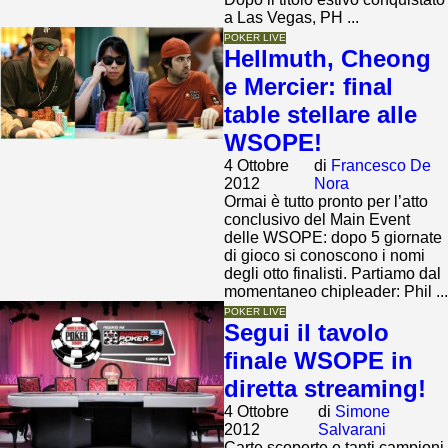
a Las Vegas, PH ...
POKER LIVE
Hellmuth, Cheong
e Mercier: final
table stellare alle
WSOPE!
4 Ottobre
di
Francesco De
2012
Nora
Ormai è tutto pronto per l’atto
conclusivo del Main Event
delle WSOPE: dopo 5 giornate
di gioco si conoscono i nomi
degli otto finalisti. Partiamo dal
momentaneo chipleader: Phil ...
POKER LIVE
Segui il tavolo
finale WSOPE in
diretta streaming!
4 Ottobre
di
Simone
2012
Salvarani
Carte scoperte e tanti campioni