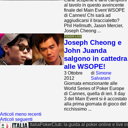
al tavolo in questo avvincente
finale del Main Event WSOPE
di Cannes! Chi sarà ad
aggiudicarsi il braccialetto?
Phil Hellmuth, Jason Mercier,
Joseph Cheong ...
POKER LIVE
Joseph Cheong e
John Juanda
salgono in cattedra
alle WSOPE!
3 Ottobre
di
Simone
2012
Salvarani
Giornata emozionante alle
World Series of Poker Europe
di Cannes, quella di ieri. Il day
3 del Main Event si è accostato
alla prima giornata di gioco del
ricchissimo ...
Navigazione
Articoli meno recenti
Articoli seguenti
articoli
ItaliaPokerClub: la guida al poker online e live in