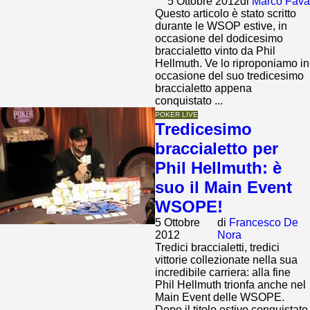
5 Ottobre 2012
di
Marco Fava
Questo articolo è stato scritto
durante le WSOP estive, in
occasione del dodicesimo
braccialetto vinto da Phil
Hellmuth. Ve lo riproponiamo in
occasione del suo tredicesimo
braccialetto appena
conquistato ...
POKER LIVE
Tredicesimo
braccialetto per
Phil Hellmuth: è
suo il Main Event
WSOPE!
5 Ottobre
di
Francesco De
2012
Nora
Tredici braccialetti, tredici
vittorie collezionate nella sua
incredibile carriera: alla fine
Phil Hellmuth trionfa anche nel
Main Event delle WSOPE.
Dopo il titolo estivo conquistato