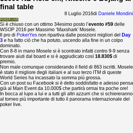
final table
8 Luglio 2016
di
Daniele Mondini
POKER LIVE
Si è chiuso con un ottimo 34esimo posto l’
evento #59
delle
WSOP 2016 per Massimo ‘Maxshark’ Mosele.
Il pro di
PokerYes
non ripartiva dalle posizioni migliori del
Day
3
e ha fatto ciò che ha potuto, uscendo alla fine in un colpo
dominato.
Con 8-8 in mano Mosele si è scontrato infatti contro 9-9 senza
trovare aiuti dal board e si è aggiudicato così
18.830$
di
premio.
Non male comunque considerando il field di 863 iscritti. Mosele
è stato il migliore degli italiani e al suo terzo ITM di queste
World Series ha incassato la somma più grossa.
Con un post su Facebook si è detto soddisfatto e adesso pensa
già al Main Event da 10.000$ che partirà ormai tra poche ore!
In bocca al lupo a lui e a tutti gli altri azzurri che si schiereranno
al torneo più importante di tutto il panorama internazionale del
poker live.