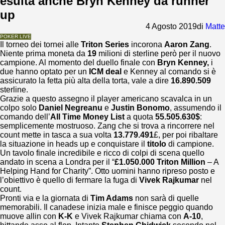
esulta anche Bryn Kenney da runner
up
4 Agosto 2019
di
Matte
POKER LIVE
Il torneo dei tornei alle
Triton Series
incorona
Aaron Zang
.
Niente prima moneta da
19
milioni di sterline però per il nuovo
campione. Al momento del duello finale con
Bryn Kenney,
i
due hanno optato per un
ICM deal
e Kenney al comando si è
assicurato la fetta più alta della torta, vale a dire
16.890.509
sterline.
Grazie a questo assegno il player americano scavalca in un
colpo solo
Daniel Negreanu
e
Justin Bonomo
, assumendo il
comando dell’
All Time Money List
a quota
55.505.630$
:
semplicemente mostruoso. Zang che si trova a rincorrere nel
count mette in tasca a sua volta
13.779.491
£, per poi ribaltare
la situazione in heads up e conquistare il
titolo
di campione.
Un tavolo finale incredibile e ricco di colpi di scena quello
andato in scena a Londra per il “
£1.050.000 Triton Million
– A
Helping Hand for Charity”. Otto uomini hanno ripreso posto e
l’obiettivo è quello di fermare la fuga di
Vivek Rajkumar
nel
count.
Pronti via e la giornata di
Tim Adams
non sarà di quelle
memorabili. Il canadese inizia male e finisce peggio quando
muove allin con
K-K
e Vivek Rajkumar chiama con
A-10
,