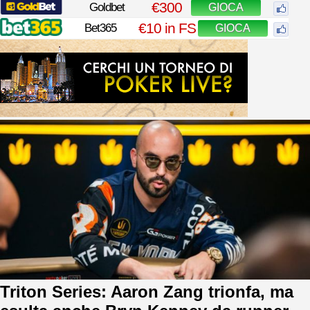
€300
Goldbet
GIOCA
€10 in FS
Bet365
GIOCA
Triton Series: Aaron Zang trionfa, ma