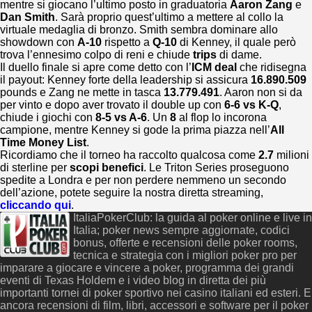
mentre si giocano l’ultimo posto in graduatoria
Aaron Zang
e
Dan Smith
. Sarà proprio quest’ultimo a mettere al collo la
virtuale medaglia di bronzo. Smith sembra dominare allo
showdown con
A-10
rispetto a
Q-10
di Kenney, il quale però
trova l’ennesimo colpo di reni e chiude
trips
di dame.
Il duello finale si apre come detto con l’
ICM deal
che ridisegna
il payout: Kenney forte della leadership si assicura
16.890.509
pounds e Zang ne mette in tasca
13.779.491
. Aaron non si da
per vinto e dopo aver trovato il double up con
6-6 vs K-Q
,
chiude i giochi con
8-5 vs A-6
. Un
8
al flop lo incorona
campione, mentre Kenney si gode la prima piazza nell’
All
Time Money List
.
Ricordiamo che il torneo ha raccolto qualcosa come
2.7
milioni
di sterline per
scopi benefici
. Le Triton Series proseguono
spedite a Londra e per non perdere nemmeno un secondo
dell’azione, potete seguire la nostra diretta streaming,
cliccando qui
.
ItaliaPokerClub: la guida al poker online e live in
Italia; poker news sempre aggiornate, codici
bonus, offerte e recensioni delle poker rooms,
tecnica e strategia con i migliori poker pro per
imparare a giocare e vincere a poker, programma dei grandi
eventi di Texas Holdem e i video blog in diretta dei più
importanti tornei di poker sportivo nei casino italiani ed esteri. E
ancora recensioni di film, libri, accessori e software per il poker