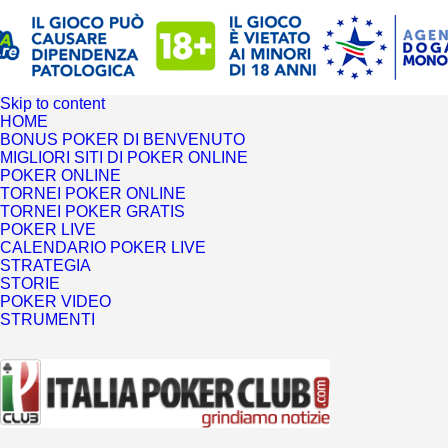
Skip to content
HOME
BONUS POKER DI BENVENUTO
MIGLIORI SITI DI POKER ONLINE
POKER ONLINE
TORNEI POKER ONLINE
TORNEI POKER GRATIS
POKER LIVE
CALENDARIO POKER LIVE
STRATEGIA
STORIE
POKER VIDEO
STRUMENTI