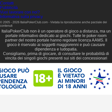
Contatti
Pubblicità
Vuoi lavorare con noi?
Informativa sulla privacy
© 2005 - 2026 ItaliaPokerClub.com - Vietata la riproduzione anche parziale dei
contenuti
ItaliaPokerClub non è un operatore di gioco a distanza, ma un
portale informativo dedicato ai giochi. Tutte le poker room
partner del nostro portale hanno regolare licenza AAMS. Il
gioco è riservato ai soggetti maggiorenni e può causare
dipendenza e ludopatia.
Consigliamo, prima di giocare, di consultare le probabilità di
vincita dei singoli giochi presenti sui siti dei concessionari