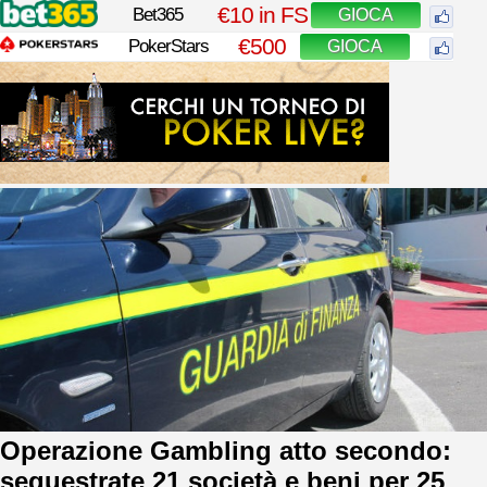
€10 in FS
Bet365
GIOCA
€500
PokerStars
GIOCA
Operazione Gambling atto secondo:
sequestrate 21 società e beni per 25