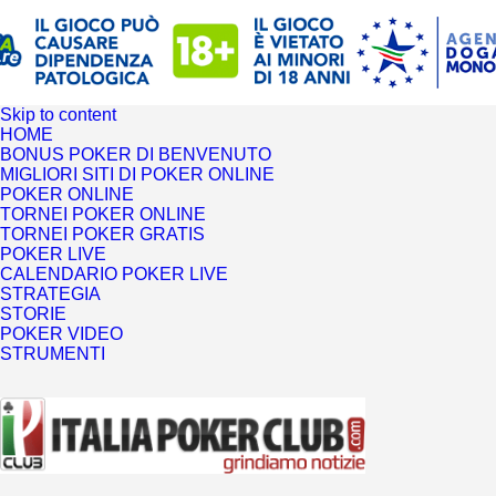
Skip to content
HOME
BONUS POKER DI BENVENUTO
MIGLIORI SITI DI POKER ONLINE
POKER ONLINE
TORNEI POKER ONLINE
TORNEI POKER GRATIS
POKER LIVE
CALENDARIO POKER LIVE
STRATEGIA
STORIE
POKER VIDEO
STRUMENTI