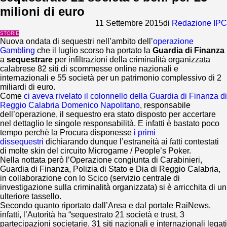
milioni di euro
11 Settembre 2015
di
Redazione IPC
STORIE
Nuova ondata di sequestri nell’ambito dell’
operazione
Gambling
che il luglio scorso ha portato la
Guardia di Finanza
a
sequestrare
per infiltrazioni della criminalità organizzata
calabrese 82 siti di scommesse online nazionali e
internazionali e 55 società per un patrimonio complessivo di 2
miliardi di euro.
Come
ci aveva rivelato il colonnello della Guardia di Finanza di
Reggio Calabria Domenico Napolitano
, responsabile
dell’operazione, il sequestro era stato disposto per accertare
nel dettaglio le singole responsabilità. E infatti è bastato poco
tempo perchè la Procura disponesse
i primi
dissequestri
dichiarando dunque l’estraneità ai fatti contestati
di molte skin del circuito Microgame / People’s Poker.
Nella nottata però l’Operazione congiunta di Carabinieri,
Guardia di Finanza, Polizia di Stato e Dia di Reggio Calabria,
in collaborazione con lo Scico (servizio centrale di
investigazione sulla criminalità organizzata) si è arricchita di un
ulteriore tassello.
Secondo quanto riportato dall’Ansa e dal portale RaiNews,
infatti, l’Autorità ha “sequestrato 21 società e trust, 3
partecipazioni societarie, 31 siti nazionali e internazionali legati