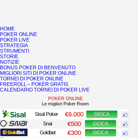
HOME
POKER ONLINE
POKER LIVE
STRATEGIA
STRUMENTI
STORIE
NOTIZIE
BONUS POKER DI BENVENUTO
MIGLIORI SITI DI POKER ONLINE
TORNEI DI POKER ONLINE
FREEROLL – POKER GRATIS
CALENDARIO TORNEI DI POKER LIVE
POKER ONLINE
Le migliori Poker Room
€6.000
Sisal Poker
GIOCA
€500
Snai
GIOCA
€300
Goldbet
GIOCA