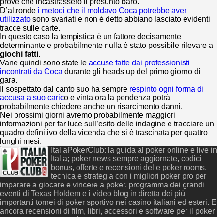
prove che incastrassero il presunto baro.
D’altronde
i metodi che il moldavo Coca potrebbe aver
utilizzato
sono svariati e non è detto abbiano lasciato evidenti
tracce sulle carte.
In questo caso la tempistica è un fattore decisamente
determinante e probabilmente nulla è stato possibile rilevare a
giochi fatti
.
Vane quindi sono state le
accuse fatte dai professionisti
incontrati da Coca
durante gli heads up del primo giorno di
gara.
Il sospettato dal canto suo ha sempre
respinto ogni forma di
accusa a suo caric
o e vinta ora la pendenza potrà
probabilmente chiedere anche un risarcimento danni.
Nei prossimi giorni avremo probabilmente maggiori
informazioni per far luce sull’esito delle indagine e tracciare un
quadro definitivo della vicenda che si è trascinata per quattro
lunghi mesi.
ItaliaPokerClub: la guida al poker online e live in
Italia; poker news sempre aggiornate, codici
bonus, offerte e recensioni delle poker rooms,
tecnica e strategia con i migliori poker pro per
imparare a giocare e vincere a poker, programma dei grandi
eventi di Texas Holdem e i video blog in diretta dei più
importanti tornei di poker sportivo nei casino italiani ed esteri. E
ancora recensioni di film, libri, accessori e software per il poker