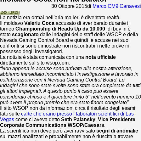
30 Ottobre 2015
di
Marco CM9 Canavesi
POKER LIVE
La notizia era ormai nell’aria ma ieri è diventata realtà.
Il moldavo
Valeriu Coca
accusato di aver barato durante il
torneo
Championship di Heads Up da 10.000
di buy in è
stato
scagionato
dalle indagini dello staff delle WSOP e della
Nevada Gaming Control Board e quindi le accuse nei suoi
confronti si sono dimostrate non riscontrabili nelle prove in
possesso degli investigatori.
La notizia è stata comunicata con una
nota ufficiale
direttamente sul sito wsop.com.
“Non appena le accuse sono arrivate alla nostra attenzione,
abbiamo immediato incominciato l’investigazione e lavorato in
collaborazione con il Nevada Gaming Control Board. Le
indagini che sono state svolte sono state ora completate da tutti
gli attori impegnati. A questo punto il caso può essere
considerato chiuso e il giocatore finito 5° nell’evento numero 10
può avere il proprio premio che era stato finora congelato”
Il sito WSOP non da informazioni circa il risultato degli esami
fatti sulle
carte che erano presso i laboratori scientifici di Las
Vegas
come ci aveva detto
Seth Palansky
,
Vice Presidente
Corporate Communications WSOP/Caesars
.
La scientifica non deve però aver ravvisato
segni di anomalie
sui mazzi analizzati e probabilmente non è riuscita a trovare