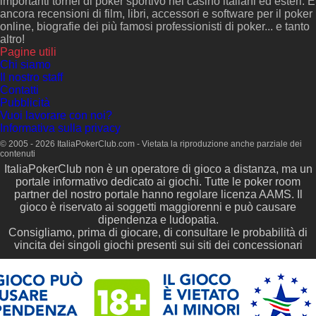
importanti tornei di poker sportivo nei casino italiani ed esteri. E
ancora recensioni di film, libri, accessori e software per il poker
online, biografie dei più famosi professionisti di poker... e tanto
altro!
Pagine utili
Chi siamo
Il nostro staff
Contatti
Pubblicità
Vuoi lavorare con noi?
Informativa sulla privacy
© 2005 - 2026 ItaliaPokerClub.com - Vietata la riproduzione anche parziale dei
contenuti
ItaliaPokerClub non è un operatore di gioco a distanza, ma un
portale informativo dedicato ai giochi. Tutte le poker room
partner del nostro portale hanno regolare licenza AAMS. Il
gioco è riservato ai soggetti maggiorenni e può causare
dipendenza e ludopatia.
Consigliamo, prima di giocare, di consultare le probabilità di
vincita dei singoli giochi presenti sui siti dei concessionari