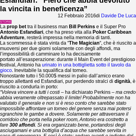
Esfandiari: “Fiero che abbia devoluto
la vincita in beneficenza”
12 Febbraio 2016
di
Davide De Luca
STORIE
La
prop bet
tra il business man
Bill Perkins
e il Super Pro
Antonio Esfandiari
, che ha preso vita alla
Poker Caribbean
Adventure
, resterà impressa nella memoria di tanti.
La scommessa è stata vinta da “
The Magician
“, che è riuscito a
muoversi per due giorni solamente con degli affondi, ma
l’impossibilità di camminare lo ha decisamente
portato all’esasperazione: durante il Main Event del prestigioso
festival, Antonio ha
urinato in una bottiglietta sotto il tavolo da
gioco
. Inevitabile la squalifica dal torneo.
Nonostante tutto i 50.000$ messi in palio dall’amico erano
troppo allettanti ed Esfandiari, pur perdendo stralci di
dignità
, è
riuscito a condurla in porto:
“Voleva vincere a tutti i costi –
ha dichiarato Perkins
– ma credo
abbia veramente oltrepassato il limite! Probabilmente non ha
valutato il generale e non si è reso conto che sarebbe stato
impossibile affrontare un torneo del genere senza mai potersi
sgranchire le gambe a dovere. Solamente per attraversare il
corridoio che porta nella poker room, Antonio era costretto a
fare
300 affondi
. Si era organizzato bene, portandosi degli
asciugamani e una bottiglia d’acqua che sarebbe servita in
caso di emergenza. E così è stato: andare avanti e indietro dal