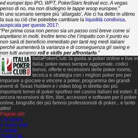
ed europei tipo IPO, WPT, PokerStars festival ecc. A vegas
penso di no, ma non disdegno le tappe wsop europee.
”
In uno scenario sempre più ‘allargato’, Ale ci ha detto in ultimo
la sua su ciò che potrebbe cambiare la
liquidità condivisa,
auspicata per questo 2017
:
“Per prima cosa non penso sia un passo così breve come si
aspettano in molti. Inoltre temo che l’impatto con il punto eu
non sarà di beneficio immediato per tanti reg medi italiani
perché aumenterà la varianza e di conseguenza gli swing e
non tutti avranno
roll e skills per affrontarlo
.”
ItaliaPokerClub: la guida al poker online e live in
Italia; poker news sempre aggiornate, codici
bonus, offerte e recensioni delle poker rooms,
tecnica e strategia con i migliori poker pro per
imparare a giocare e vincere a poker, programma dei grandi
eventi di Texas Holdem e i video blog in diretta dei più
importanti tornei di poker sportivo nei casino italiani ed esteri. E
ancora recensioni di film, libri, accessori e software per il poker
online, biografie dei più famosi professionisti di poker... e tanto
altro!
Pagine utili
Chi siamo
Il nostro staff
Contatti
Pubblicità