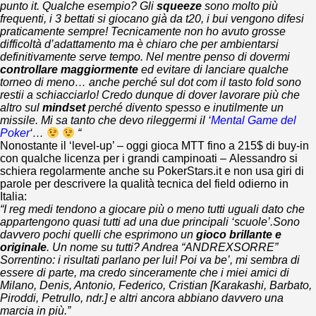
punto it. Qualche esempio? Gli
squeeze
sono molto più
frequenti, i 3 bettati si giocano già da t20, i bui vengono difesi
praticamente sempre! Tecnicamente non ho avuto grosse
difficoltà d’adattamento ma è chiaro che per ambientarsi
definitivamente serve tempo. Nel mentre penso di dovermi
controllare maggiormente
ed evitare di lanciare qualche
torneo di meno… anche perché sul dot com il tasto fold sono
restii a schiacciarlo! Credo dunque di dover lavorare più che
altro sul
mindset
perché divento spesso e inutilmente un
missile. Mi sa tanto che devo rileggermi il ‘
Mental Game del
Poker
‘…
“
Nonostante il ‘level-up’ – oggi gioca MTT fino a 215$ di buy-in
con qualche licenza per i grandi campinoati – Alessandro si
schiera regolarmente anche su PokerStars.it e non usa giri di
parole per descrivere la qualità tecnica del field odierno in
Italia:
“I reg medi tendono a giocare più o meno tutti uguali dato che
appartengono quasi tutti ad una due principali ‘scuole’.Sono
davvero pochi quelli che esprimono un
gioco brillante e
originale
. Un nome su tutti? Andrea “ANDREXSORRE”
Sorrentino: i risultati parlano per lui! Poi va be’, mi sembra di
essere di parte, ma credo sinceramente che i miei amici di
Milano, Denis, Antonio, Federico, Cristian [Karakashi, Barbato,
Piroddi, Petrullo, ndr.] e altri ancora abbiano davvero una
marcia in più.”