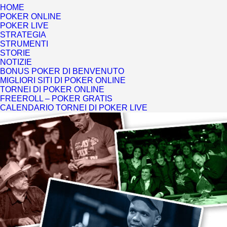
HOME
POKER ONLINE
POKER LIVE
STRATEGIA
STRUMENTI
STORIE
NOTIZIE
BONUS POKER DI BENVENUTO
MIGLIORI SITI DI POKER ONLINE
TORNEI DI POKER ONLINE
FREEROLL – POKER GRATIS
CALENDARIO TORNEI DI POKER LIVE