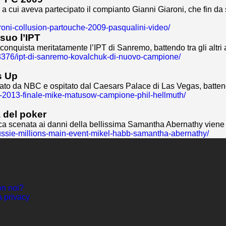
 a cui aveva partecipato il compianto Gianni Giaroni, che fin da 
roni-collusion-partouche-2009-pasqualini-video/
suo l’IPT
conquista meritatamente l’IPT di Sanremo, battendo tra gli altri 
83376/ipt-di-sanremo-kovalchuk-di-nuovo-campione/
s Up
ato da NBC e ospitato dal Caesars Palace di Las Vegas, battend
-2013-finale-mike-matusow-campione-phil-hellmuth/
a del poker
tica scenata ai danni della bellissima Samantha Abernathy vien
ussie-millions-main-event-mikel-habb-samantha-abernathy/
on noi?
a privacy