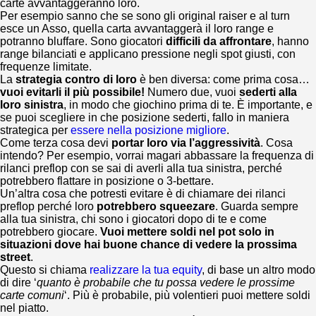
carte avvantaggeranno loro.
Per esempio sanno che se sono gli original raiser e al turn
esce un Asso, quella carta avvantaggerà il loro range e
potranno bluffare. Sono giocatori
difficili da affrontare
, hanno
range bilanciati e applicano pressione negli spot giusti, con
frequenze limitate.
La
strategia contro di loro
è ben diversa: come prima cosa…
vuoi evitarli il più possibile!
Numero due, vuoi
sederti alla
loro sinistra
, in modo che giochino prima di te. È importante, e
se puoi scegliere in che posizione sederti, fallo in maniera
strategica per
essere nella posizione migliore
.
Come terza cosa devi
portar loro via l’aggressività
. Cosa
intendo? Per esempio, vorrai magari abbassare la frequenza di
rilanci preflop con se sai di averli alla tua sinistra, perché
potrebbero flattare in posizione o 3-bettare.
Un’altra cosa che potresti evitare è di chiamare dei rilanci
preflop perché loro
potrebbero squeezare
. Guarda sempre
alla tua sinistra, chi sono i giocatori dopo di te e come
potrebbero giocare.
Vuoi mettere soldi nel pot solo in
situazioni dove hai buone chance di vedere la prossima
street
.
Questo si chiama
realizzare la tua equity
, di base un altro modo
di dire ‘
quanto è probabile che tu possa vedere le prossime
carte comuni
‘. Più è probabile, più volentieri puoi mettere soldi
nel piatto.