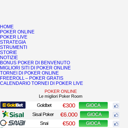
HOME
POKER ONLINE
POKER LIVE
STRATEGIA
STRUMENTI
STORIE
NOTIZIE
BONUS POKER DI BENVENUTO
MIGLIORI SITI DI POKER ONLINE
TORNEI DI POKER ONLINE
FREEROLL – POKER GRATIS
CALENDARIO TORNEI DI POKER LIVE
POKER ONLINE
Le migliori Poker Room
€300
Goldbet
GIOCA
€6.000
Sisal Poker
GIOCA
€500
Snai
GIOCA