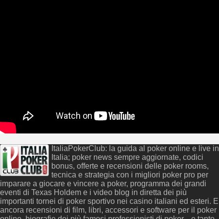
ItaliaPokerClub: la guida al poker online e live in
Italia; poker news sempre aggiornate, codici
bonus, offerte e recensioni delle poker rooms,
tecnica e strategia con i migliori poker pro per
imparare a giocare e vincere a poker, programma dei grandi
eventi di Texas Holdem e i video blog in diretta dei più
importanti tornei di poker sportivo nei casino italiani ed esteri. E
ancora recensioni di film, libri, accessori e software per il poker
online, biografie dei più famosi professionisti di poker... e tanto