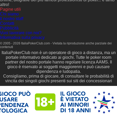
altro!
Pagine utili
Chi siamo
Il nostro staff
Contatti
Pubblicità
Vuoi lavorare con noi?
Informativa sulla privacy
© 2005 - 2026 ItaliaPokerClub.com - Vietata la riproduzione anche parziale dei
contenuti
ItaliaPokerClub non è un operatore di gioco a distanza, ma un
portale informativo dedicato ai giochi. Tutte le poker room
partner del nostro portale hanno regolare licenza AAMS. Il
gioco è riservato ai soggetti maggiorenni e può causare
dipendenza e ludopatia.
Consigliamo, prima di giocare, di consultare le probabilità di
vincita dei singoli giochi presenti sui siti dei concessionari