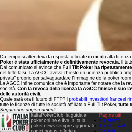
Da tempo si attendeva la risposta ufficiale in merito alla licen
Poker è stata ufficialmente e definitivamente revocata
. Il t
Dal comunicato si evince che
Full Tilt Poker ha ripetutamente
del tutto falsi. La AGCC aveva chiesto un udienza pubblica propri
privata” proprio per salvaguardare l’immagine della poker room a
La AGCC infine comunica che è importante far notare che la revo
società.
Con la revoca della licenza la AGCC finisce il suo lav
delle autorità civili.
Quale sarà ora il futuro di FTP?
I probabili investitori francesi
tutte le licenze di tutte le società affiliate a Full Tilt Poker,
tutte 
Seguiranno aggiornamenti.
ItaliaPokerClub: la guida al
Pagine utili
poker online e live in Italia;
Chi siamo
poker news sempre aggiornate,
Il nostro staff
codici bonus, offerte e
Contatti