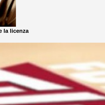
e la licenza