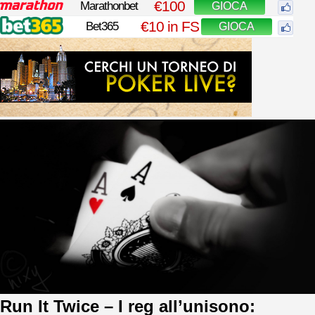
€100
Marathonbet
GIOCA
€10 in FS
Bet365
GIOCA
Run It Twice – I reg all’unisono: