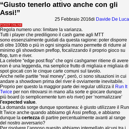
“Giusto tenerlo attivo anche con gli
Assi!”
25 Febbraio 2016
di
Davide De Luca
POKER ONLINE
Regola numero uno: limitare la varianza.
Tutti i player che prediligono il cash game agli MTT
sono essenzialmente guidati da questa ragione: poter disporre
di oltre 100bb o più in ogni singola mano permette di ridurre al
minimo gli showdown preflop, focalizzando il proprio gioco su
flop, turn e river.
La celebre “edge post flop” che ogni cashgamer ritiene di avere
non è una leggenda, ma semplice frutto di migliaia e migliaia di
spot giocati con le cinque carte comuni sul tavolo.
Anche nelle partite “real money”, però, ci sono situazioni in cui
andare a showdown prima del river è ovviamente inevitabile.
Proprio per questo la maggior parte dei regular utilizza il
Run It
Twice
per non ritrovarsi in mano alla sorte e giocare dunque
più board (o semplicemente turn e/o river) per ‘normalizzare’
l’expected value
.
La domanda sorge dunque spontanea: è giusto utilizzare il Run
It Twice anche quando abbiamo gli Assi preflop, e abbiamo
dunque la
certezza
di partire percentualmente avanti al range
del nostro avversario?
Per risolvere l’annoso quesito abbiamo interpellato alcuni tra i