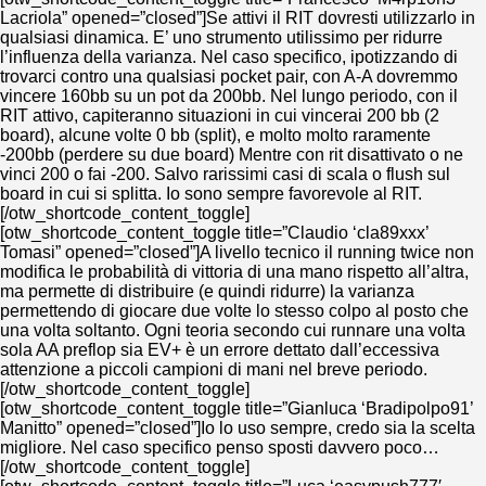
Lacriola” opened=”closed”]Se attivi il RIT dovresti utilizzarlo in
qualsiasi dinamica. E’ uno strumento utilissimo per ridurre
l’influenza della varianza. Nel caso specifico, ipotizzando di
trovarci contro una qualsiasi pocket pair, con A-A dovremmo
vincere 160bb su un pot da 200bb. Nel lungo periodo, con il
RIT attivo, capiteranno situazioni in cui vincerai 200 bb (2
board), alcune volte 0 bb (split), e molto molto raramente
-200bb (perdere su due board) Mentre con rit disattivato o ne
vinci 200 o fai -200. Salvo rarissimi casi di scala o flush sul
board in cui si splitta. Io sono sempre favorevole al RIT.
[/otw_shortcode_content_toggle]
[otw_shortcode_content_toggle title=”Claudio ‘cla89xxx’
Tomasi” opened=”closed”]A livello tecnico il running twice non
modifica le probabilità di vittoria di una mano rispetto all’altra,
ma permette di distribuire (e quindi ridurre) la varianza
permettendo di giocare due volte lo stesso colpo al posto che
una volta soltanto. Ogni teoria secondo cui runnare una volta
sola AA preflop sia EV+ è un errore dettato dall’eccessiva
attenzione a piccoli campioni di mani nel breve periodo.
[/otw_shortcode_content_toggle]
[otw_shortcode_content_toggle title=”Gianluca ‘Bradipolpo91’
Manitto” opened=”closed”]Io lo uso sempre, credo sia la scelta
migliore. Nel caso specifico penso sposti davvero poco…
[/otw_shortcode_content_toggle]