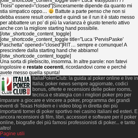
[otw_shortcode_content_toggle title=”Luca ‘easypush777′
Troisi” opened=”closed”]Sinceramente dipende da quanto mi
stia simpatico oppo…
Battute a parte penso che non si
debba essere result oriented e quindi se il run it è stato messo
per abbattere un po’ di più la varianza è giusto tenerlo attivo
anche con la migliore starting hand possibile.
[/otw_shortcode_content_toggle]
[otw_shortcode_content_toggle title=”Luca ‘PervisPaske’
Paschetta” opened=”closed”]RIT… sempre e comunque! A
prescindere dalla starting hand che abbiamo!
[/otw_shortcode_content_toggle]
Una sorta di plebiscito, insomma. In altre parole: non fatevi
ingolosire e
restate coerenti
, ricordandovi come e perché
avete messo quella spunta!
ItaliaPokerClub: la guida al poker online e live in
Italia; poker news sempre aggiornate, codici
bonus, offerte e recensioni delle poker rooms,
tecnica e strategia con i migliori poker pro per
imparare a giocare e vincere a poker, programma dei grandi
eventi di Texas Holdem e i video blog in diretta dei più
importanti tornei di poker sportivo nei casino italiani ed esteri. E
ancora recensioni di film, libri, accessori e software per il poker
online, biografie dei più famosi professionisti di poker... e tanto
altro!
Pagine utili