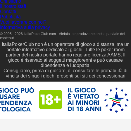
Chi siamo
Il nostro staff
Contatti
Pubblicità
Vuoi lavorare con noi?
Informativa sulla privacy
© 2005 - 2026 ItaliaPokerClub.com - Vietata la riproduzione anche parziale dei
contenuti
ItaliaPokerClub non è un operatore di gioco a distanza, ma un
portale informativo dedicato ai giochi. Tutte le poker room
partner del nostro portale hanno regolare licenza AAMS. Il
gioco è riservato ai soggetti maggiorenni e può causare
dipendenza e ludopatia.
Consigliamo, prima di giocare, di consultare le probabilità di
vincita dei singoli giochi presenti sui siti dei concessionari