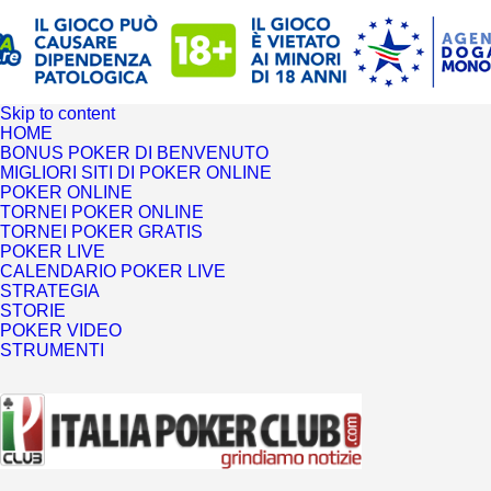
Skip to content
HOME
BONUS POKER DI BENVENUTO
MIGLIORI SITI DI POKER ONLINE
POKER ONLINE
TORNEI POKER ONLINE
TORNEI POKER GRATIS
POKER LIVE
CALENDARIO POKER LIVE
STRATEGIA
STORIE
POKER VIDEO
STRUMENTI