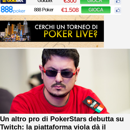
€300
Goldbet
GIOCA
€1.508
888 Poker
GIOCA
Un altro pro di PokerStars debutta su
Twitch: la piattaforma viola dà il