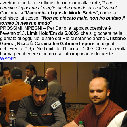
avrebbero buttato le ultime chip in mano alla sorte,
“Io ho
cercato di giocarle al meglio anche quando ero cortissimo”
.
Continua la “
Macumba di queste World Series
”, come la
definisce lui stesso:
“Non ho giocato male, non ho buttato il
torneo in nessun modo
”.
PROSSIMI IMPEGNI – Per Dario la tappa successiva è
l’evento #13,
Limit Hold’Em da 5.000$
, che si giocherà nella
giornata di oggi. Nelle sale del Rio ci saranno anche
Cristiano
Guerra, Niccolò Caramatti e Gabriele Lepore
impegnati
nell’evento #19, il No Limit Hold’Em da 1.500$. Che sia la volta
buona per ottenere il primo risultato importante di queste
WSOP
?