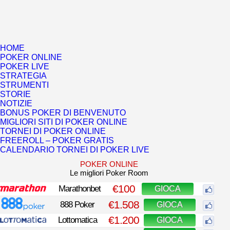
HOME
POKER ONLINE
POKER LIVE
STRATEGIA
STRUMENTI
STORIE
NOTIZIE
BONUS POKER DI BENVENUTO
MIGLIORI SITI DI POKER ONLINE
TORNEI DI POKER ONLINE
FREEROLL – POKER GRATIS
CALENDARIO TORNEI DI POKER LIVE
POKER ONLINE
Le migliori Poker Room
€100
Marathonbet
GIOCA
€1.508
888 Poker
GIOCA
€1.200
Lottomatica
GIOCA