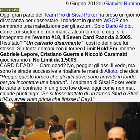
9 Giugno 2012
di
Gianvito Rubino
POKER LIVE
Oggi gran parte del
Team Pro di Sisal Poker
ha preso un giorno
di vacanza per riassestare il mindset in queste
WSOP
che
sembrano una maledizione per gli azzurri. Solo
Dario Alioto
,
come consuetudine, non manca alcun torneo, e oggi si è
impegnato nell’
evento #18, il Seven Card Razz da 2.500$.
Risultato?
“Un calvario disarmante”
, così lo definisce lui
stesso. Si ritenta domani con il torneo
Limit Hold’Em
, mentre
Gabriele Lepore, Cristiano Guerra e Niccolò
Caramatti
giocheranno il
No Limit da 1.500$.
CARD DEAD? – Card dead? No, peggio: gli assi li vede, ma
sono le strade successive a ribaltare le mani di
Alioto
, che dice:
“
Peggio questo torneo che gli altri dove sono arrivato in fondo
per poi incontrare una badrun
”. Il capitano di Sisal Poker vede
le carte al contrario in un gioco low dove, oggi come non mai,
chiude punti high: “
Se si fosse trattato di un torneo Stud o Stud
Hi/Lo, avrei vinto prima che finisse il Day1
”.