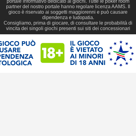
portale informativo dedicato ai giochi. Tutte le poker room
partner del nostro portale hanno regolare licenza AAMS. Il
gioco è riservato ai soggetti maggiorenni e può causare
dipendenza e ludopatia.
Consigliamo, prima di giocare, di consultare le probabilità di
vincita dei singoli giochi presenti sui siti dei concessionari