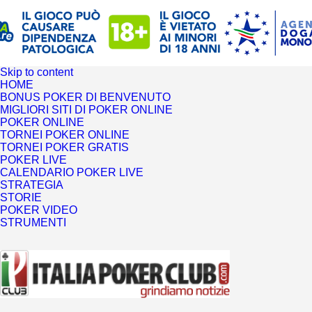
Skip to content
HOME
BONUS POKER DI BENVENUTO
MIGLIORI SITI DI POKER ONLINE
POKER ONLINE
TORNEI POKER ONLINE
TORNEI POKER GRATIS
POKER LIVE
CALENDARIO POKER LIVE
STRATEGIA
STORIE
POKER VIDEO
STRUMENTI