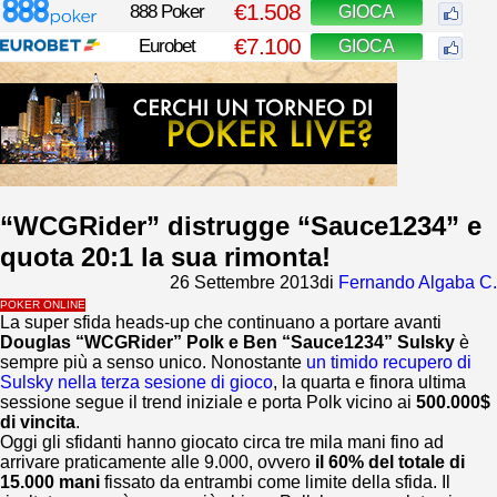
€1.508
888 Poker
GIOCA
€7.100
Eurobet
GIOCA
“WCGRider” distrugge “Sauce1234” e
quota 20:1 la sua rimonta!
26 Settembre 2013
di
Fernando Algaba C.
POKER ONLINE
La super sfida heads-up che continuano a portare avanti
Douglas “WCGRider” Polk e Ben “Sauce1234” Sulsky
è
sempre più a senso unico. Nonostante
un timido recupero di
Sulsky nella terza sesione di gioco
, la quarta e finora ultima
sessione segue il trend iniziale e porta Polk vicino ai
500.000$
di vincita
.
Oggi gli sfidanti hanno giocato circa tre mila mani fino ad
arrivare praticamente alle 9.000, ovvero
il 60% del totale di
15.000 mani
fissato da entrambi come limite della sfida. Il