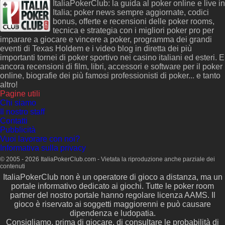
ItaliaPokerClub: la guida al poker online e live in
Italia; poker news sempre aggiornate, codici
bonus, offerte e recensioni delle poker rooms,
tecnica e strategia con i migliori poker pro per
imparare a giocare e vincere a poker, programma dei grandi
eventi di Texas Holdem e i video blog in diretta dei più
importanti tornei di poker sportivo nei casino italiani ed esteri. E
ancora recensioni di film, libri, accessori e software per il poker
online, biografie dei più famosi professionisti di poker... e tanto
altro!
Pagine utili
Chi siamo
Il nostro staff
Contatti
Pubblicità
Vuoi lavorare con noi?
Informativa sulla privacy
© 2005 - 2026 ItaliaPokerClub.com - Vietata la riproduzione anche parziale dei
contenuti
ItaliaPokerClub non è un operatore di gioco a distanza, ma un
portale informativo dedicato ai giochi. Tutte le poker room
partner del nostro portale hanno regolare licenza AAMS. Il
gioco è riservato ai soggetti maggiorenni e può causare
dipendenza e ludopatia.
Consigliamo, prima di giocare, di consultare le probabilità di