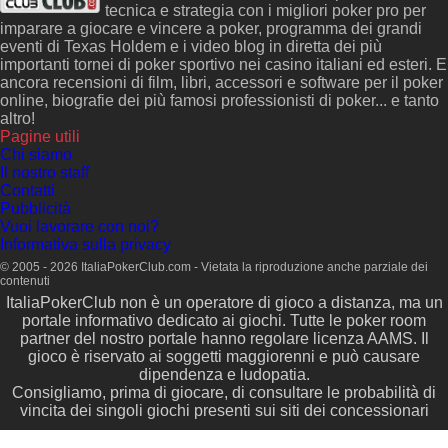
tecnica e strategia con i migliori poker pro per
imparare a giocare e vincere a poker, programma dei grandi
eventi di Texas Holdem e i video blog in diretta dei più
importanti tornei di poker sportivo nei casino italiani ed esteri. E
ancora recensioni di film, libri, accessori e software per il poker
online, biografie dei più famosi professionisti di poker... e tanto
altro!
Pagine utili
Chi siamo
Il nostro staff
Contatti
Pubblicità
Vuoi lavorare con noi?
Informativa sulla privacy
© 2005 - 2026 ItaliaPokerClub.com - Vietata la riproduzione anche parziale dei
contenuti
ItaliaPokerClub non è un operatore di gioco a distanza, ma un
portale informativo dedicato ai giochi. Tutte le poker room
partner del nostro portale hanno regolare licenza AAMS. Il
gioco è riservato ai soggetti maggiorenni e può causare
dipendenza e ludopatia.
Consigliamo, prima di giocare, di consultare le probabilità di
vincita dei singoli giochi presenti sui siti dei concessionari