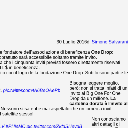
30 Luglio 2016
di
Simone Salvarani
l e fondatore dell’associazione di beneficenza
One Drop
:
prattutto sarà accessibile soltanto tramite invito.
che i cinquanta inviti previsti fossero direttamente riservati
111 $ in beneficenza.
vito con il logo della fondazione One Drop. Subito sono partite le
Bisogna leggere meglio,
però: non si tratta infatti di un
C.
pic.twitter.com/tA6BeOAePb
invito al Big One For One
Drop da un milione.
La
cartolina dorata è l’invito al
 Nessuno si sarebbe mai aspettato che un torneo a inviti
 satellite stesso!
Non conosciamo
altri dettagli di
LV
#PHisMC
pic.twitter.com/ZkfdSHevdB