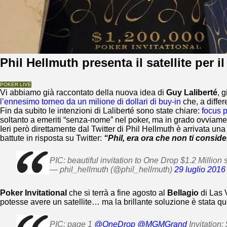
Phil Hellmuth presenta il satellite per 
POKER LIVE
Vi abbiamo già raccontato della nuova idea di
Guy Laliberté
, 
l’ennesimo torneo da un milione di dollari di buy-in
che, a diffe
Fin da subito le intenzioni di Laliberté sono state chiare:
focus p
soltanto a emeriti “senza-nome” nel poker, ma in grado ovviament
Ieri però direttamente dal Twitter di Phil Hellmuth è arrivata un
battute in risposta su Twitter:
“Phil, era ora che non ti consid
PIC: beautiful invitation to One Drop $1.2 Million
— phil_hellmuth (@phil_hellmuth)
29 luglio 2016
Poker Invitational
che si terrà a fine agosto al
Bellagio
di Las 
potesse avere un satellite… ma la brillante soluzione è stata que
PIC: page 1
@OneDrop
@MGMGrand
Invitation: