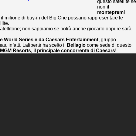
questo satellite se
non
il
montepremi
e il milione di buy-in del Big One possano rappresentare le
lite.
satellitone; non sappiamo se potrà anche giocarlo oppure sarà
e World Series e da Caesars Entertainment,
gruppo
 infatti, Laliberté ha scelto il
Bellagio
come sede di questo
MGM Resorts, il principale concorrente di Caesars!