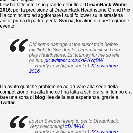
Lew ha fatto ieri il suo grande debutto al
DreamHack Winter
2016
, per la precisione al DreamHack Hearthstone Grand Prix.
Ha cominciato ad aggiornare i suoi follower sulla strasferta
ancor prima di partire per la
Svezia
, location di questo grande
evento.
Did some damage at the sushi train before
my flight to Sweden for Dreamhack so I can
play Hearthstone. 1st tourney for me so will
be fun!
pic.twitter.com/sdxtPbYqBW
— Randy Lew (@nanonoko)
22 novembre
2016
Ha avuto qualche problemino ad arrivare alla sede della
competizione ma alla fine ce l’ha fatta a schierarsi in tempo e a
fare una sorta di
blog live
della sua esperienza, grazie a
Twitter
.
Lost in Sweden trying to get to Dreamhack.
Very welcoming!
#DHW16
— Randy Lew (@nanonoko)
23 novembre