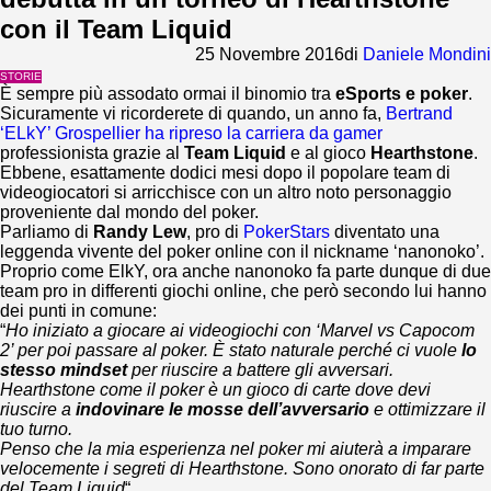
con il Team Liquid
25 Novembre 2016
di
Daniele Mondini
STORIE
È sempre più assodato ormai il binomio tra
eSports e poker
.
Sicuramente vi ricorderete di quando, un anno fa,
Bertrand
‘ELkY’ Grospellier ha ripreso la carriera da gamer
professionista grazie al
Team Liquid
e al gioco
Hearthstone
.
Ebbene, esattamente dodici mesi dopo il popolare team di
videogiocatori si arricchisce con un altro noto personaggio
proveniente dal mondo del poker.
Parliamo di
Randy Lew
, pro di
PokerStars
diventato una
leggenda vivente del poker online con il nickname ‘nanonoko’.
Proprio come ElkY, ora anche nanonoko fa parte dunque di due
team pro in differenti giochi online, che però secondo lui hanno
dei punti in comune:
“
Ho iniziato a giocare ai videogiochi con ‘Marvel vs Capocom
2’ per poi passare al poker. È stato naturale perché ci vuole
lo
stesso mindset
per riuscire a battere gli avversari.
Hearthstone come il poker è un gioco di carte dove devi
riuscire a
indovinare le mosse dell’avversario
e ottimizzare il
tuo turno.
Penso che la mia esperienza nel poker mi aiuterà a imparare
velocemente i segreti di Hearthstone. Sono onorato di far parte
del Team Liquid
“.