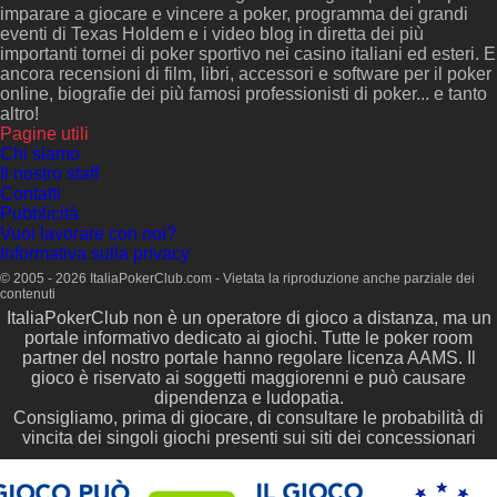
imparare a giocare e vincere a poker, programma dei grandi
eventi di Texas Holdem e i video blog in diretta dei più
importanti tornei di poker sportivo nei casino italiani ed esteri. E
ancora recensioni di film, libri, accessori e software per il poker
online, biografie dei più famosi professionisti di poker... e tanto
altro!
Pagine utili
Chi siamo
Il nostro staff
Contatti
Pubblicità
Vuoi lavorare con noi?
Informativa sulla privacy
© 2005 - 2026 ItaliaPokerClub.com - Vietata la riproduzione anche parziale dei
contenuti
ItaliaPokerClub non è un operatore di gioco a distanza, ma un
portale informativo dedicato ai giochi. Tutte le poker room
partner del nostro portale hanno regolare licenza AAMS. Il
gioco è riservato ai soggetti maggiorenni e può causare
dipendenza e ludopatia.
Consigliamo, prima di giocare, di consultare le probabilità di
vincita dei singoli giochi presenti sui siti dei concessionari