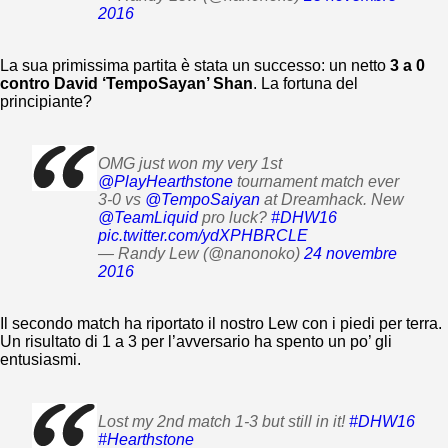
2016
La sua primissima partita è stata un successo: un netto
3 a 0
contro David ‘TempoSayan’ Shan
. La fortuna del
principiante?
OMG just won my very 1st
@PlayHearthstone
tournament match ever
3-0 vs
@TempoSaiyan
at Dreamhack. New
@TeamLiquid
pro luck?
#DHW16
pic.twitter.com/ydXPHBRCLE
— Randy Lew (@nanonoko)
24 novembre
2016
Il secondo match ha riportato il nostro Lew con i piedi per terra.
Un risultato di 1 a 3 per l’avversario ha spento un po’ gli
entusiasmi.
Lost my 2nd match 1-3 but still in it!
#DHW16
#Hearthstone