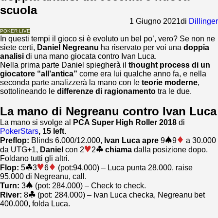
scuola
1 Giugno 2021
di
Dillinger
POKER LIVE
In questi tempi il gioco si è evoluto un bel po’, vero? Se non ne
siete certi,
Daniel Negreanu
ha riservato per voi una
doppia
analisi
di una mano giocata contro Ivan Luca.
Nella prima parte Daniel spiegherà il
thought process di un
giocatore “all’antica”
come era lui qualche anno fa, e nella
seconda parte analizzerà la mano con le
teorie moderne
,
sottolineando le
differenze di ragionamento
tra le due.
La mano di Negreanu contro Ivan Luca
La mano si svolge al
PCA Super High Roller 2018
di
PokerStars
, 15 left.
Preflop:
Blinds 6.000/12.000,
Ivan Luca apre
9
9
a 30.000
da UTG+1,
Daniel
con 2
2
chiama
dalla posizione dopo.
Foldano tutti gli altri.
Flop:
5
3
6
(pot:94.000) – Luca punta 28.000, raise
95.000 di Negreanu, call.
Turn:
3
(pot: 284.000) – Check to check.
River:
8
(pot: 284.000) – Ivan Luca checka, Negreanu bet
400.000, folda Luca.