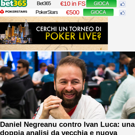
€10 in FS
Bet365
GIOCA
€500
PokerStars
GIOCA
Daniel Negreanu contro Ivan Luca: una
doppia analisi da vecchia e nuova