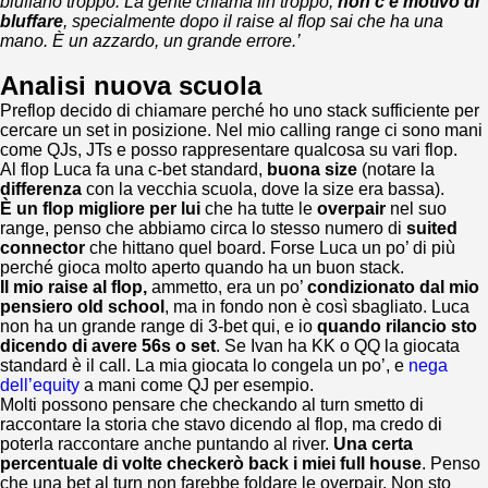
bluffano troppo. La gente chiama fin troppo,
non c’è motivo di
bluffare
, specialmente dopo il raise al flop sai che ha una
mano. È un azzardo, un grande errore.’
Analisi nuova scuola
Preflop decido di chiamare perché ho uno stack sufficiente per
cercare un set in posizione. Nel mio calling range ci sono mani
come QJs, JTs e posso rappresentare qualcosa su vari flop.
Al flop Luca fa una c-bet standard,
buona size
(notare la
differenza
con la vecchia scuola, dove la size era bassa).
È un flop migliore per lui
che ha tutte le
overpair
nel suo
range, penso che abbiamo circa lo stesso numero di
suited
connector
che hittano quel board. Forse Luca un po’ di più
perché gioca molto aperto quando ha un buon stack.
Il mio raise al flop,
ammetto, era un po’
condizionato dal mio
pensiero old school
, ma in fondo non è così sbagliato. Luca
non ha un grande range di 3-bet qui, e io
quando rilancio sto
dicendo di avere 56s o set
. Se Ivan ha KK o QQ la giocata
standard è il call. La mia giocata lo congela un po’, e
nega
dell’equity
a mani come QJ per esempio.
Molti possono pensare che checkando al turn smetto di
raccontare la storia che stavo dicendo al flop, ma credo di
poterla raccontare anche puntando al river.
Una certa
percentuale di volte checkerò back i miei full house
. Penso
che una bet al turn non farebbe foldare le overpair. Non sto