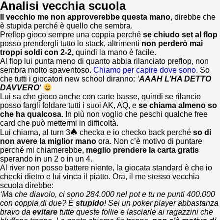
Analisi vecchia scuola
Il vecchio me non approverebbe questa mano
, direbbe che
è stupida perché è quello che sembra.
Preflop gioco sempre una coppia perché
se chiudo set al flop
posso prendergli tutto lo stack, altrimenti
non perderò mai
troppi soldi con 2-2,
quindi la mano è facile.
Al flop lui punta meno di quanto abbia rilanciato preflop, non
sembra molto spaventoso.
Chiamo per capire dove sono
. So
che tutti i giocatori new school diranno:
‘
AAAH L’HA DETTO
DAVVERO
‘
Lui sa che gioco anche con carte basse, quindi se rilancio
posso fargli foldare tutti i suoi AK, AQ, e
se chiama almeno so
che ha qualcosa
. In più non voglio che peschi qualche free
card che può mettermi in difficoltà.
Lui chiama, al turn 3
checka e io checko back perché
so di
non avere la miglior mano
ora. Non c’è motivo di puntare
perché mi chiamerebbe,
meglio prendere la carta gratis
sperando in un 2 o in un 4.
Al river non posso battere niente, la giocata standard è che io
checki dietro e lui vinca il piatto. Ora, il me stesso vecchia
scuola direbbe:
‘Ma che diavolo, ci sono 284.000 nel pot e tu ne punti 400.000
con coppia di due? È
stupido
! Sei un poker player abbastanza
bravo da
evitare
tutte queste follie e lasciarle ai ragazzini che