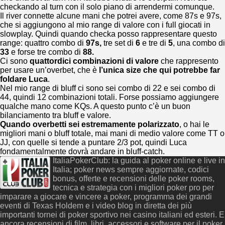
checkando al turn con il solo piano di arrendermi comunque.
Il river connette alcune mani che potrei avere, come 87s e 97s,
che si aggiungono al mio range di valore con i full giocati in
slowplay. Quindi quando checka posso rappresentare questo
range: quattro combo di
97s,
tre set di
6
e tre di
5
, una combo di
33
e forse tre combo di
88.
Ci sono
quattordici combinazioni di valore
che rappresento
per usare un’overbet, che è
l’unica size che qui potrebbe far
foldare Luca
.
Nel mio range di bluff ci sono sei combo di 22 e sei combo di
44, quindi 12 combinazioni totali. Forse possiamo aggiungere
qualche mano come KQs. A questo punto c’è un buon
bilanciamento tra bluff e valore.
Quando overbetti sei estremamente polarizzato
, o hai le
migliori mani o bluff totale, mai mani di medio valore come TT o
JJ, con quelle si tende a puntare 2/3 pot, quindi Luca
fondamentalmente dovrà andare in bluff-catch.
ItaliaPokerClub: la guida al poker online e live in
Italia; poker news sempre aggiornate, codici
bonus, offerte e recensioni delle poker rooms,
tecnica e strategia con i migliori poker pro per
imparare a giocare e vincere a poker, programma dei grandi
eventi di Texas Holdem e i video blog in diretta dei più
importanti tornei di poker sportivo nei casino italiani ed esteri. E
ancora recensioni di film, libri, accessori e software per il poker