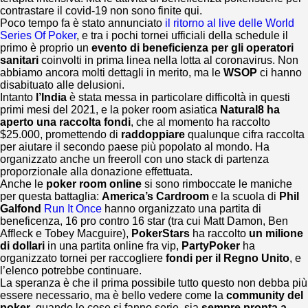
contrastare il covid-19 non sono finite qui.
Poco tempo fa è stato annunciato
il ritorno al live delle World
Series Of Poker
, e tra i pochi tornei ufficiali della schedule il
primo è proprio un
evento di beneficienza per gli operatori
sanitari
coinvolti in prima linea nella lotta al coronavirus. Non
abbiamo ancora molti dettagli in merito, ma le
WSOP
ci hanno
disabituato alle delusioni.
Intanto
l’India
è stata messa in particolare difficoltà in questi
primi mesi del 2021, e la poker room asiatica
Natural8 ha
aperto una raccolta fondi
, che al momento ha raccolto
$25.000, promettendo di
raddoppiare
qualunque cifra raccolta
per aiutare il secondo paese più popolato al mondo. Ha
organizzato anche un freeroll con uno stack di partenza
proporzionale alla donazione effettuata.
Anche le
poker room online
si sono rimboccate le maniche
per questa battaglia:
America’s Cardroom
e la scuola di
Phil
Galfond
Run It Once
hanno organizzato una partita di
beneficenza, 16 pro contro 16 star (tra cui Matt Damon, Ben
Affleck e Tobey Macguire),
PokerStars
ha raccolto
un milione
di dollari
in una partita online fra vip,
PartyPoker
ha
organizzato tornei per raccogliere
fondi per il Regno Unito
, e
l’elenco potrebbe continuare.
La speranza è che il prima possibile tutto questo non debba più
essere necessario, ma è bello vedere come la
community del
poker
, quando le cose si fanno serie, sia
sempre pronta a