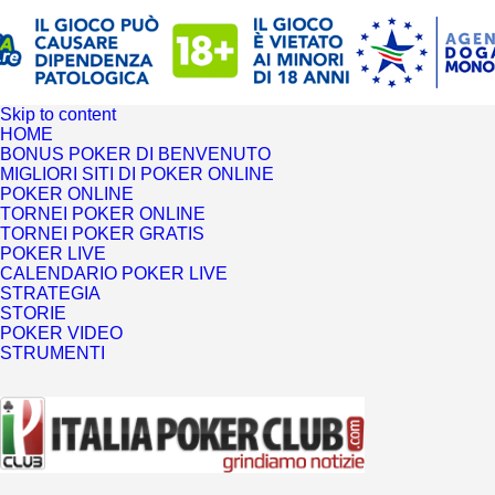
Skip to content
HOME
BONUS POKER DI BENVENUTO
MIGLIORI SITI DI POKER ONLINE
POKER ONLINE
TORNEI POKER ONLINE
TORNEI POKER GRATIS
POKER LIVE
CALENDARIO POKER LIVE
STRATEGIA
STORIE
POKER VIDEO
STRUMENTI