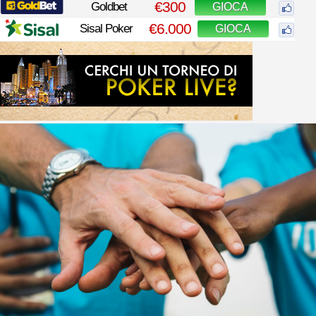
€300
Goldbet
GIOCA
€6.000
Sisal Poker
GIOCA