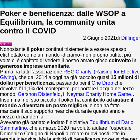
Poker e beneficenza: dalle WSOP a
Equilibrium, la community unita
contro il COVID
2 Giugno 2021
di
Dillinger
STORIE
Nonostante il
poker
continui tristemente a essere spesso
etichettato come un mondo -diciamo- non proprio pulito, più
volte ci è capitato di vedere il nostro amato gioco
coinvolto in
generose imprese umanitarie
.
Prima fra tutti l’associazione
REG Charity, (Raising for Effective
Giving)
, che dal 2014 a oggi ha già raccolto quasi
15 milioni di
dollari per beneficenza
, passando per il
One Drop
che
devolve l’11,1% del montepremi per portare l’acqua nel terzo
mondo,
Gershon Distenfeld
, il
Neymar Charity Home Game
…
Insomma, nel suo piccolo il poker ha contribuito ad
aiutare il
mondo a diventare un posto migliore
, e non ha fatto
mancare il suo supporto neanche durante questo anno e
mezzo di pandemia.
Avevamo già parlato e lodato l’iniziativa
Equilibrium di Dario
Sammartino
, che a marzo 2020 ha voluto aiutare l’ospedale
Domenico Cotugno di Napoli a creare nuovi posti letto in
terapia intensiva. Ma le attività di beneficenza pokeristiche per