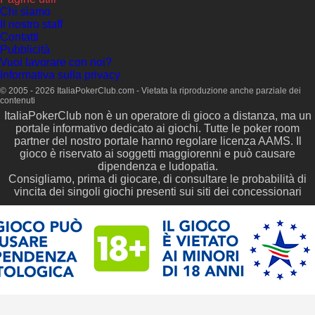
Chi siamo
Il nostro staff
Contatti
Pubblicità
Vuoi lavorare con noi?
Informativa sulla privacy
© 2005 - 2026 ItaliaPokerClub.com - Vietata la riproduzione anche parziale dei
contenuti
ItaliaPokerClub non è un operatore di gioco a distanza, ma un
portale informativo dedicato ai giochi. Tutte le poker room
partner del nostro portale hanno regolare licenza AAMS. Il
gioco è riservato ai soggetti maggiorenni e può causare
dipendenza e ludopatia.
Consigliamo, prima di giocare, di consultare le probabilità di
vincita dei singoli giochi presenti sui siti dei concessionari