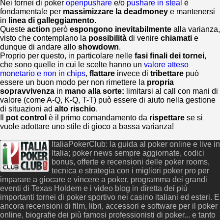
Nei tornei di poker
openpushare
e/o
pushare in steal
è
fondamentale per
massimizzare la deadmoney
e mantenersi
in
linea di galleggiamento
.
Queste
action
però
espongono inevitabilmente
alla varianza,
visto che contemplano la
possibilità
di venire
chiamati
e
dunque di andare allo
showdown
.
Proprio per questo, in particolare nelle
fasi finali dei tornei
,
che sono quelle in cui le scelte hanno un
valore atteso
monetario e non in chips
,
flattare
invece di
tribettare
può
essere un buon modo per non rimettere la
propria
sopravvivenza
in
mano alla sorte:
limitarsi al call con mani di
valore (come A-Q, K-Q, T-T) può essere di aiuto nella gestione
di situazioni ad
alto rischio
.
Il
pot control
è il primo comandamento da
rispettare
se si
vuole adottare uno stile di gioco a bassa varianza!
ItaliaPokerClub: la guida al poker online e live in
Italia; poker news sempre aggiornate, codici
bonus, offerte e recensioni delle poker rooms,
tecnica e strategia con i migliori poker pro per
imparare a giocare e vincere a poker, programma dei grandi
eventi di Texas Holdem e i video blog in diretta dei più
importanti tornei di poker sportivo nei casino italiani ed esteri. E
ancora recensioni di film, libri, accessori e software per il poker
online, biografie dei più famosi professionisti di poker... e tanto